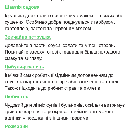
Шавлія садова
Ідеальна для страв із насиченим смаком — свіжих або
сушених. Особливо добре поєднується з гарбузом,
картоплею, пастою та червоним м’ясом.
Звичайна петрушка
Додавайте в пасти, соуси, салати та м’ясні страви.
Посипайте зверху готові страви для більш яскравого
смаку та вигляду.
Цибуля-різанець
Її м'який смак робить її відмінним доповненням до
соусів та картопляного пюре або запеченої картоплі.
Також підходить до рибних страв та омлетів.
Любисток
Чудовий для літніх супів і бульйонів, оскільки витримує
тривале варіння та розкриває неймовірні смакові
відтінки у поєднанні з іншими травами.
Розмарин