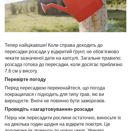
Тепер найцікавіше! Коли справа доходить до
пересадки розсади у відкритий ґрунт, не обов'язково
чекати зазначеної дати на капсулі. Загальне правило:
розсада готова до пересадки, коли досягає приблизно
7,6 см у висоту.
Перевірте погоду
Перед пересадкою переконайтеся, що погода
покращилася і підходить для типу трав, які ви
вирощуєте. Вночі не повинно бути заморозків.
Проведіть «загартовування» розсади
Перш ніж пересадити рослини остаточно, виносьте їх
на декілька годин щодня на відкрите повітря. Це
допоможе їм звикнути до нових умов. Увечері