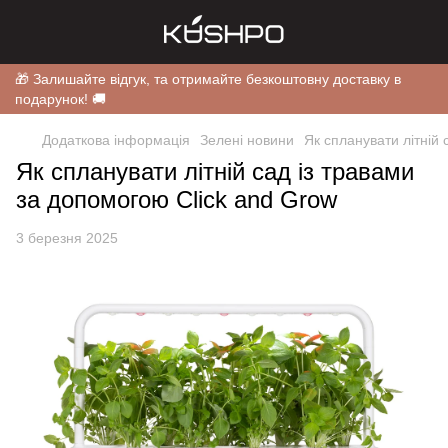
🎁 Залишайте відгук, та отримайте безкоштовну доставку в
подарунок! 🚚
Додаткова інформація
Зелені новини
Як спланувати літній 
Як спланувати літній сад із травами
за допомогою Click and Grow
3 березня 2025