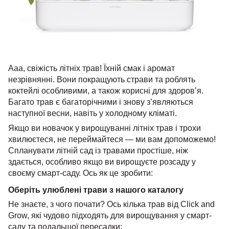
Ааа, свіжість літніх трав! Їхній смак і аромат
незрівнянні. Вони покращують страви та роблять
коктейлі особливими, а також корисні для здоров’я.
Багато трав є багаторічними і знову з’являються
наступної весни, навіть у холодному кліматі.
Якщо ви новачок у вирощуванні літніх трав і трохи
хвилюєтеся, не переймайтеся — ми вам допоможемо!
Спланувати літній сад із травами простіше, ніж
здається, особливо якщо ви вирощуєте розсаду у
своєму смарт-саду. Ось як це зробити:
Оберіть улюблені трави з нашого каталогу
Не знаєте, з чого почати? Ось кілька трав від Click and
Grow, які чудово підходять для вирощування у смарт-
саду та подальшої пересадки: