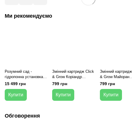
Ми рекомендуємо
Розумний сад -
Змінний картридж Click
Змінний картридж
гідропонна установка
& Grow Коріандр
& Grow Майоран
для рослин, Smart
(Cilantro/Coriander) 3
(Replaceable Marj
15 499 грн
799 грн
799 грн
Garden 9, білий
капсули
)3 капсули
Купити
Купити
Купити
Обговорення