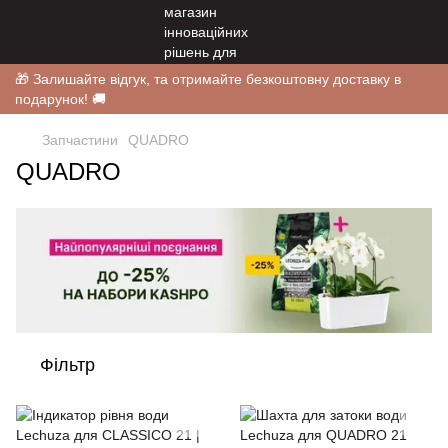
🎁 Залишайте відгук, та отримайте безкоштовну доставку в
подарунок! 🚚
Запчастини
QUADRO
QUADRO
Фільтр