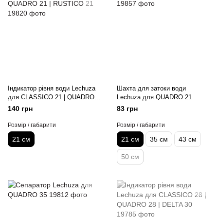
Індикатор рівня води Lechuza
Шахта для затоки води
для CLASSICO 21 | QUADRO
Lechuza для QUADRO 21
21 | RUSTICO 21
140 грн
83 грн
Розмір / габарити
Розмір / габарити
21 см
21 см
35 см
43 см
50 см