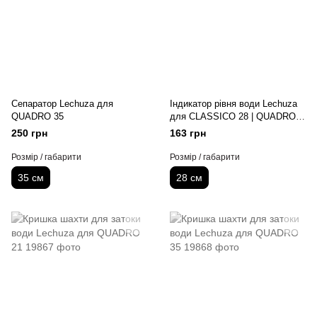
Сепаратор Lechuza для
Індикатор рівня води Lechuza
QUADRO 35
для CLASSICO 28 | QUADRO
28 | DELTA 30
250 грн
163 грн
Розмір / габарити
Розмір / габарити
35 см
28 см