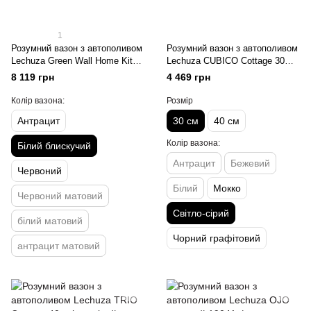
1
Розумний вазон з автополивом
Розумний вазон з автополивом
Lechuza Green Wall Home Kit
Lechuza CUBICO Cottage 30
Glossy білий блискучий
світло-сірий
8 119 грн
4 469 грн
Колір вазона:
Розмір
Антрацит
30 см
40 см
Колір вазона:
Білий блискучий
Антрацит
Бежевий
Червоний
Білий
Мокко
Червоний матовий
Світло-сірий
білий матовий
Чорний графітовий
антрацит матовий