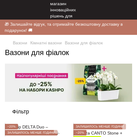
🎁 Залишайте відгук, та отримайте безкоштовну доставку в
подарунок! 🚚
Вазони
Кімнатні вазони
Вазони для фіалок
Вазони для фіалок
Фільтр
−20%
ЗАЛИШИЛОСЬ МЕНШЕ ГОДИНИ
ЗАЛИШИЛОСЬ МЕНШЕ ГОДИНИ
−20%