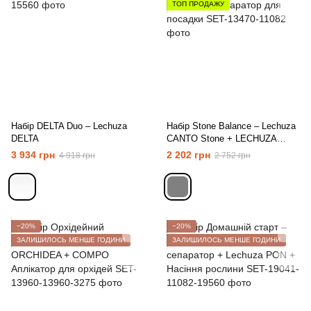
ТОП ПРОДАЖУ
Набір DELTA Duo – Lechuza
Набір Stone Balance – Lechuza
DELTA
CANTO Stone + LECHUZA
сепаратор для посадки
3 934 грн
2 202 грн
4 918 грн
2 752 грн
−20%
−20%
ЗАЛИШИЛОСЬ МЕНШЕ ГОДИНИ
ЗАЛИШИЛОСЬ МЕНШЕ ГОДИНИ