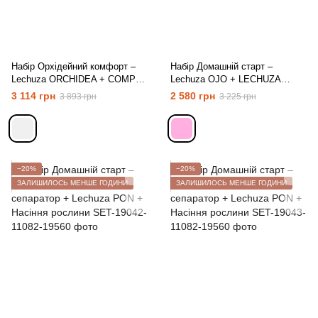
Набір Орхідейний комфорт –
Набір Домашній старт –
Lechuza ORCHIDEA + COMPO
Lechuza OJO + LECHUZA
Аплікатор для орхідей
сепаратор + Lechuza PON +
3 114 грн
2 580 грн
3 893 грн
3 225 грн
Насіння рослини
−20%
−20%
ЗАЛИШИЛОСЬ МЕНШЕ ГОДИНИ
ЗАЛИШИЛОСЬ МЕНШЕ ГОДИНИ