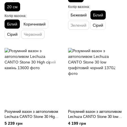
20 см
Колір вазона:
Бежевий
Білий
Колір вазона:
Білий
Коричневий
Зелений
Сірий
Сірий
Червоний
Розумний вазон з автополивом
Розумний вазон з автополивом
Lechuza CANTO Stone 30 High
Lechuza CANTO Stone 30 low
сірий камінь
графітовий чорний
5 239 грн
4 199 грн