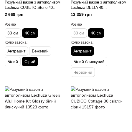
Розумний вазон з автополивом
Розумний вазон з автополивом
Lechuza CUBETO Stone 40
Lechuza DELTA 40
сірий камінь
антрацитовий металік
2 669 грн
13 359 грн
Розмір
Розмір
30 см
40 см
30 см
40 см
Колір вазона:
Колір вазона:
Антрацит
Бежевий
Антрацит
Білий
Сірий
Білий блискучий
Червоний