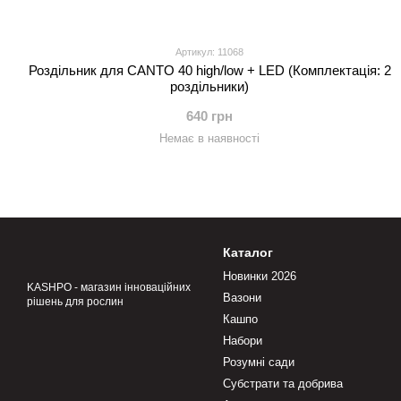
Артикул: 11068
Роздільник для CANTO 40 high/low + LED (Комплектація: 2
роздільники)
640 грн
Немає в наявності
Каталог
Новинки 2026
KASHPO - магазин інноваційних
Вазони
рішень для рослин
Кашпо
Набори
Розумні сади
Субстрати та добрива