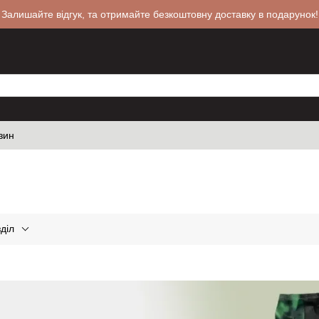
 Залишайте відгук, та отримайте безкоштовну доставку в подарунок!
зин
діл