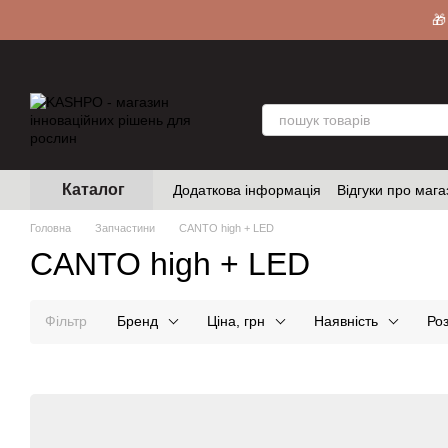
Перейти до основного контенту
🎁
Каталог
Додаткова інформація
Відгуки про мага
Головна
Запчастини
CANTO high + LED
CANTO high + LED
Фільтр
Бренд
Ціна, грн
Наявність
Роз