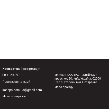
Контактна інформація
0800 20 89 10
Магазин KASHPO. Балтійський
провулок, 20. Київ, Україна, 02000
Передзвонити вам?
Вхід зі сторони вул. Скляренко
Мапа проїзду
kashpo.com.ua@gmail.com
Ми в соцмережах