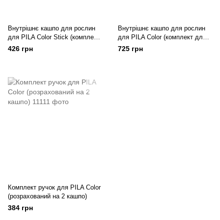
Внутрішнє кашпо для рослин
Внутрішнє кашпо для рослин
для PILA Color Stick (комплект
для PILA Color (комплект для 1
для 1 кашпо)
кашпо)
426 грн
725 грн
Комплект ручок для PILA Color
(розрахований на 2 кашпо)
384 грн