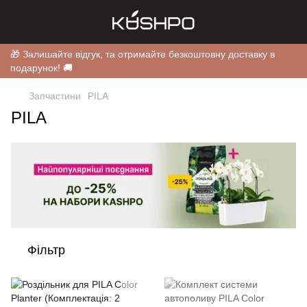
🎁 Залишайте відгук, та отримайте безкоштовну доставку в
подарунок! 🚚
Запчастини
PILA
PILA
Фільтр