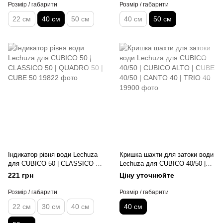
Розмір / габарити
Розмір / габарити
22 см
40 см
50 см
40 см
50 см
Індикатор рівня води Lechuza
Кришка шахти для затоки води
для CUBICO 50 | CLASSICO 50
Lechuza для CUBICO 40/50 |
| QUADRO 50 | CUBE 50
CUBICO ALTO | CUBE 40/50 |
221 грн
Ціну уточнюйте
CANTO 40 | TRIO 40
Розмір / габарити
Розмір / габарити
22 см
30 см
40 см
40 см