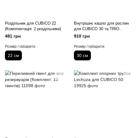
Роздільник для CUBICO 22
Внутрішнє кашпо для рослин
(Комплектація: 2 роздільники)
для CUBICO 30 та TRIO
30(комплект для 1 кашпо)
481 грн
910 грн
Розмір / габарити
Розмір / габарити
22 см
30 см