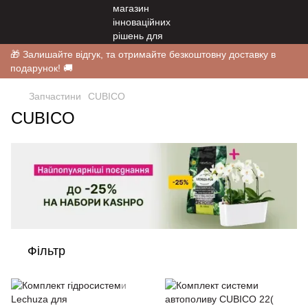
🎁 Залишайте відгук, та отримайте безкоштовну доставку в
подарунок! 🚚
Запчастини
CUBICO
CUBICO
Фільтр