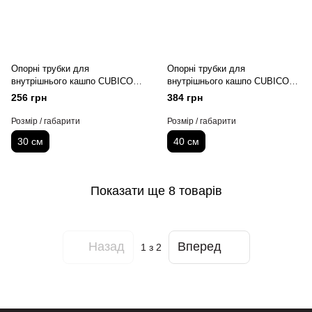
Опорні трубки для
Опорні трубки для
внутрішнього кашпо CUBICO
внутрішнього кашпо CUBICO
30 (комплект для 1 кашпо)
40 (комплект для 1 кашпо)
256 грн
384 грн
Розмір / габарити
Розмір / габарити
30 см
40 см
Показати ще 8 товарів
Назад
Вперед
1
з 2