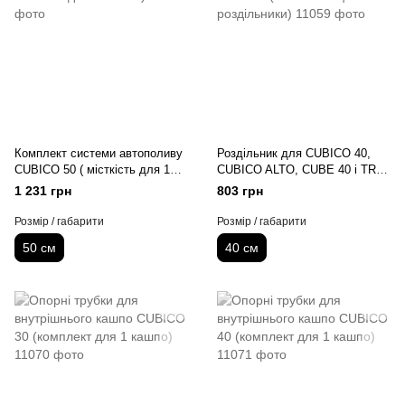
Комплект системи автополиву
Роздільник для CUBICO 40,
CUBICO 50 ( місткість для 1
CUBICO ALTO, CUBE 40 і TRIO
кашпо)
40 (Комплектація: 2
1 231 грн
803 грн
роздільники)
Розмір / габарити
Розмір / габарити
50 см
40 см