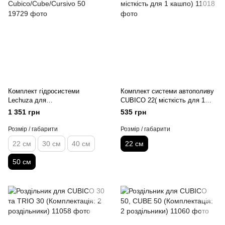
Комплект гідросистеми
Комплект системи автополиву
Lechuza для
CUBICO 22( місткість для 1
Cubico/Cube/Cursivo 50
кашпо)
1 351 грн
535 грн
Розмір / габарити
Розмір / габарити
22 см
30 см
40 см
22 см
50 см