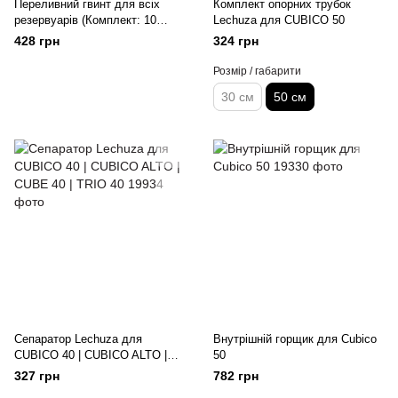
Переливний гвинт для всіх
Комплект опорних трубок
резервуарів (Комплект: 10
Lechuza для CUBICO 50
гвинтів)
428 грн
324 грн
Розмір / габарити
30 см
50 см
Сепаратор Lechuza для
Внутрішній горщик для Cubico
CUBICO 40 | CUBICO ALTO |
50
CUBE 40 | TRIO 40
327 грн
782 грн