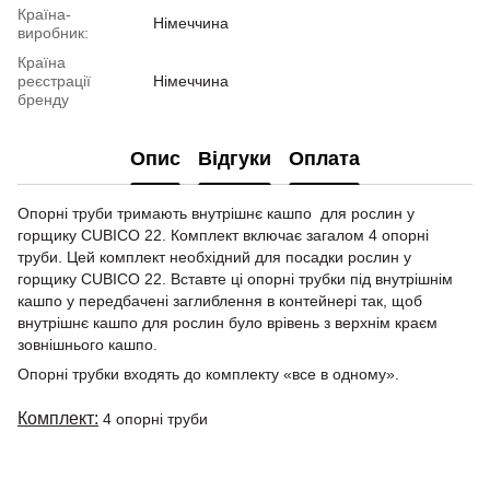
Країна-
Німеччина
виробник:
Країна
реєстрації
Німеччина
бренду
Опис
Відгуки
Оплата
Опорні труби тримають внутрішнє кашпо для рослин у
горщику
CUBICO 22
. Комплект включає загалом 4 опорні
труби. Цей комплект необхідний для посадки рослин у
горщику
CUBICO 22
. Вставте ці опорні трубки під внутрішнім
кашпо у передбачені заглиблення в контейнері так, щоб
внутрішнє кашпо для рослин було врівень з верхнім краєм
зовнішнього кашпо.
Опорні трубки входять до комплекту «все в одному».
Комплект:
4 опорні труби