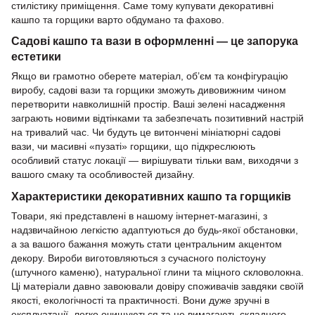
стилістику приміщення. Саме тому купувати декоративні
кашпо та горщики варто обдумано та фахово.
Садові кашпо та вази в оформленні — це запорука
естетики
Якщо ви грамотно оберете матеріал, об’єм та конфігурацію
виробу, садові вази та горщики зможуть дивовижним чином
перетворити навколишній простір. Ваші зелені насадження
заграють новими відтінками та забезпечать позитивний настрій
на тривалий час. Чи будуть це витончені мініатюрні садові
вази, чи масивні «пузаті» горщики, що підкреслюють
особливий статус локації — вирішувати тільки вам, виходячи з
вашого смаку та особливостей дизайну.
Характеристики декоративних кашпо та горщиків
Товари, які представлені в нашому інтернет-магазині, з
надзвичайною легкістю адаптуються до будь-якої обстановки,
а за вашого бажання можуть стати центральним акцентом
декору. Вироби виготовляються з сучасного полістоуну
(штучного каменю), натуральної глини та міцного скловолокна.
Ці матеріали давно завоювали довіру споживачів завдяки своїй
якості, екологічності та практичності. Вони дуже зручні в
експлуатації, легко очищуються та не вимагають складного