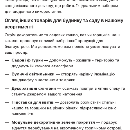
спеціалізованого догляду, що робить їх ідеальним вибором
для щоденного використання.
Огляд інших товарів для будинку та саду в нашому
асортименті
Окрім декоративних та садових кашпо, ваз чи горщиків, наш
каталог пропонує великий вибір іншої продукції для
благоустрою. Ми допоможемо вам повністю укомплектувати
ваш простір:
Садові фігурки
— допоможуть «оживити» територію та
додадуть їй казкової атмосфери.
Вуличні світильники
— створять чарівну ілюмінацію
ландшафту з настанням темряви.
Декоративні фонтани
— освіжать повітря в літню спеку та
стануть джерелом вашого натхнення.
Підставки для квітів
— дозволять розмістити стильні
кашпо та горщики на різних рівнях, підкреслюючи їхню
вишуканість.
Модульне декоративне зелене покриття
— подарує
відчуття перебування на екзотичному тропічному острові.