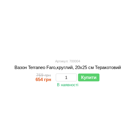
Артикул: 700004
Вазон Terraneo Faro,круглий, 20x25 см Теракотовий
769 грн
Купити
654 грн
В наявності