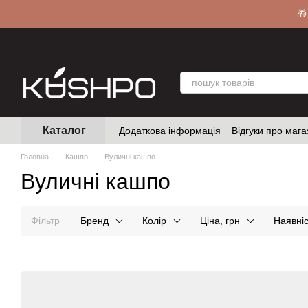
Перейти до основного контенту
🎁
Каталог
Додаткова інформація
Відгуки про мага
Головна
Кашпо
Вуличні кашпо
Вуличні кашпо
Фільтр
Бренд
Колір
Ціна, грн
Наявніс