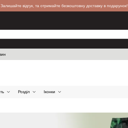
 Залишайте відгук, та отримайте безкоштовну доставку в подарунок!
зин
ть
Розділ
Іконки