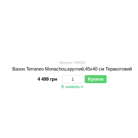
Артикул: 700030
Вазон Terraneo Monachou,круглий,45x40 см Теракотовий
4 499 грн
Купити
В наявності