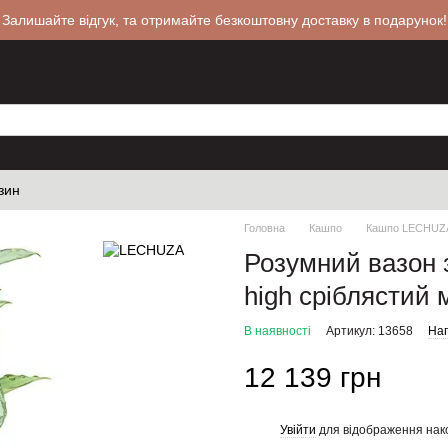
 Залишайте відгук, та отримайте безкоштовну доставку в подарунок!
зин
Головна
Кашпо
Кашпо LECHUZ
Розумний вазон 
high сріблястий 
В наявності
Артикул: 13658
Нап
12 139 грн
Увійти
для відображення нак
%