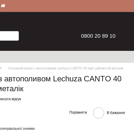
 🚚
0800 20 89 10
A
Розумний вазон з автополивом Lechuza CANTO 40 high сріблястий металік
з автополивом Lechuza CANTO 40
металік
исати відгук
Порівняти
В бажання
опичувальної знижки