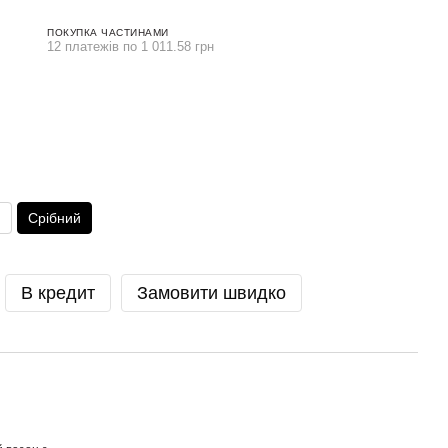
ПОКУПКА ЧАСТИНАМИ
12 платежів по 1 011.58 грн
й
Срібний
В кредит
Замовити швидко
Іде