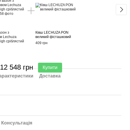
азон з
Ківш LECHUZA PON
м Lechuza
великий фісташковий
igh сріблястий
409 грн
12 548 грн
Купити
арактеристики
Доставка
Консультація