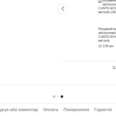
Розумний в
автополиво
CANTO 40 h
металік
12 139 грн
Х
дгук або коментар
Оплата
Повернення
Гарантія