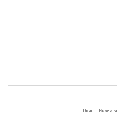
Опис
Новий ві