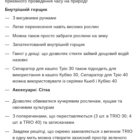
приємного проведення часу на природі!
Бнутрішній горщик
З висувними ручками
Легке перенесення навіть високих рослин
Можна також просто забрати рослини на зиму
Запатентований внутрішній горщик
Гвинт у дніщі: що дозволяє стекти зайвий дощовий водій
назовні
Сепаратор для кашпо Тріо 30 також підходить для
використання в кашпо Кубіко 30, Сепаратор для Тріо 40
можна використовувати із серіями Кьюб і Кубіко 40
Аксесуари: Сітка
Дозволяє обвиватися кучерявим рослинам, кущам та
овочевим культурам
З поперечинами, що переставляються (3 шт. в TRIO 30; 4
шт. в TRIO 40) та затискачами.
Завдяки решітці, що окремо замовляється з вигином TRIO
в одну мить можна створити захисний простір зеленого