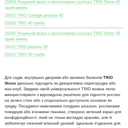
15055 Розумний вазон з автополивом Lechuza TRIO Stone 40
сірий камінь
15031 TRIO Cottage решітка 40
15032 TRIO 40 тумба
15045 Розумний вазон з автополивом Lechuza TRIO Stone 30
сірий камінь
15011 TRIO решітка 30
15012 TRIO 30 тумба
Для садів, внутрішніх двориків або великих балконів
TRIO
Stone
ідеально підходить як декоративна перегородка або
міні-клуб. Завдяки своїй універсальності TRIO можна легко
використовувати з відповідною решіткою для підняття рослин
на зелені стіни або з опціонально доступною основою як
грядку. Посаджені невеликими плодами шпальти, рослинами
помідорів або в'юнкими ліанами, створено зелений екран для
конфіденційності, який не тільки виглядає красиво, але й
забезпечує смачний власний урожай. Ідеальне з'єднання для