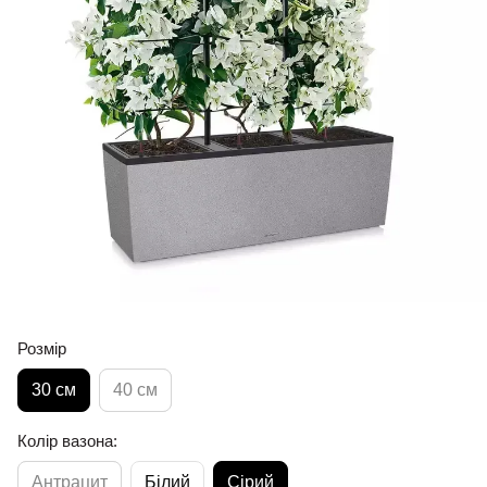
Розмір
30 см
40 см
Колір вазона:
Антрацит
Білий
Сірий