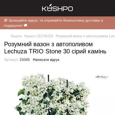
🎁 Залишайте відгук, та отримайте безкоштовну доставку в
подарунок! 🚚
Кашпо
Кашпо LECHUZA
Розумний вазон з автополивом Lec
Розумний вазон з автополивом
Lechuza TRIO Stone 30 сірий камінь
Артикул:
15045
Написати відгук