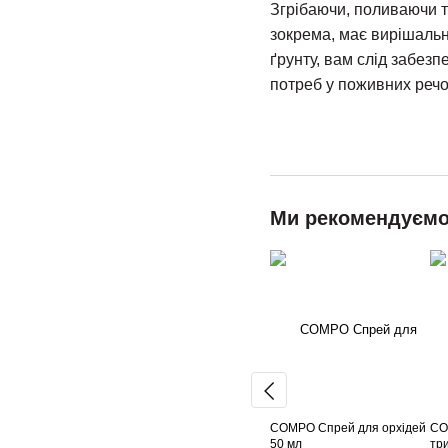
Згрібаючи, поливаючи т
зокрема, має вирішальн
ґрунту, вам слід забез
потреб у поживних реч
Ми рекомендуєм
COMPO Спрей для орхідей
CO
50 мл
три