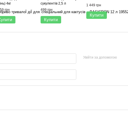
інь) 4кг
сукулентів 2,5 л
1 449 грн
59 грн
499 грн
Купити
Купити
Купити
Увійти за допомогою