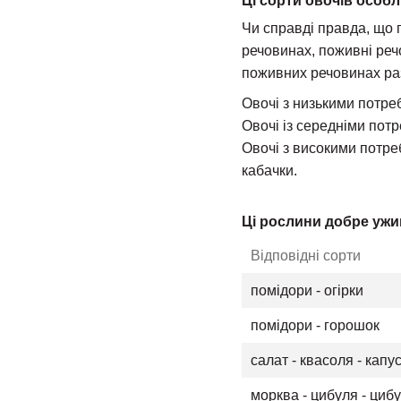
Ці сорти овочів особ
Чи справді правда, що 
речовинах, поживні реч
поживних речовинах раз
Овочі з низькими потреб
Овочі із середніми потр
Овочі з високими потреб
кабачки.
Ці рослини добре уж
Відповідні сорти
помідори - огірки
помідори - горошок
салат - квасоля - капу
морква - цибуля - циб