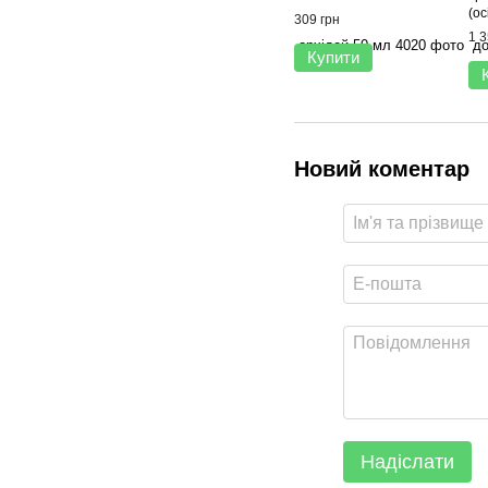
(ос
309 грн
1 3
Купити
Новий коментар
Надіслати