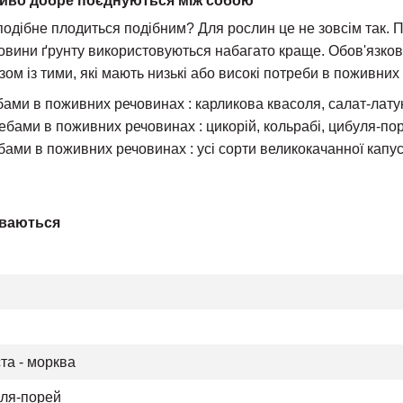
ливо добре поєднуються між собою
подібне плодиться подібним? Для рослин це не зовсім так.
овини ґрунту використовуються набагато краще. Обов'язков
ом із тими, які мають низькі або високі потреби в поживних
ами в поживних речовинах : карликова квасоля, салат-латук,
ебами в поживних речовинах : цикорій, кольрабі, цибуля-поре
ами в поживних речовинах : усі сорти великокачанної капусти,
иваються
ста - морква
уля-порей