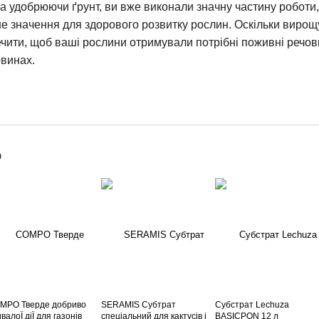
а удобрюючи ґрунт, ви вже виконали значну частину роботи,
е значення для здорового розвитку рослин. Оскільки вирощ
печити, щоб ваші рослини отримували потрібні поживні речов
овинах.
о
MPO Тверде добриво
SERAMIS Субтрат
Субстрат Lechuza
валоЇ діЇ для газонів
спеціальний для кактусів і
BASICPON 12 л