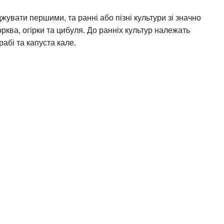
жувати першими, та ранні або пізні культури зі значно
рква, огірки та цибуля. До ранніх культур належать
рабі та капуста кале.