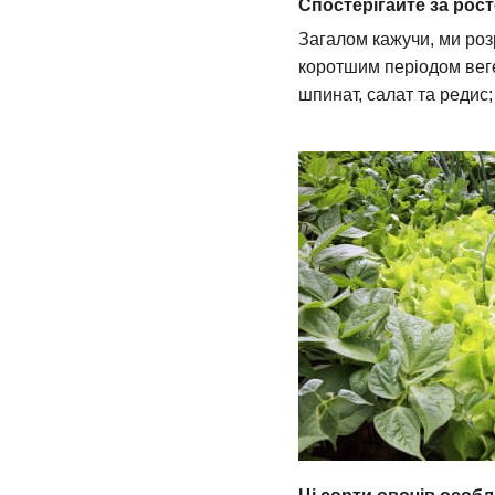
Спостерігайте за рос
Загалом кажучи, ми розр
коротшим періодом вегет
шпинат, салат та редис; 