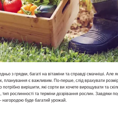
дньо з грядки, багаті на вітаміни та справді смачніші. Але я
х, планування є важливим. По-перше, слід врахувати розмір
о потрібно вирішити, які сорти ви хочете вирощувати та скі
и, тип рослинності та терміни дозрівання рослин. Завдяки 
 – нагородою буде багатий урожай.