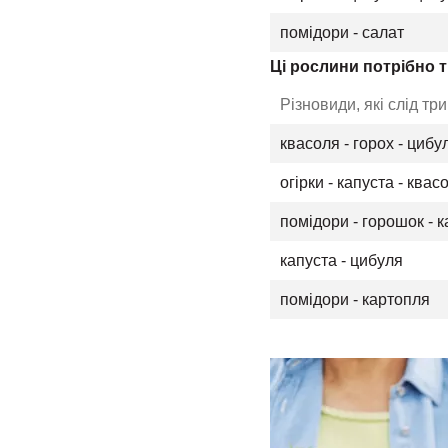
помідори - салат
Ці рослини потрібно т
Різновиди, які слід т
квасоля - горох - цибу
огірки - капуста - квас
помідори - горошок - 
капуста - цибуля
помідори - картопля