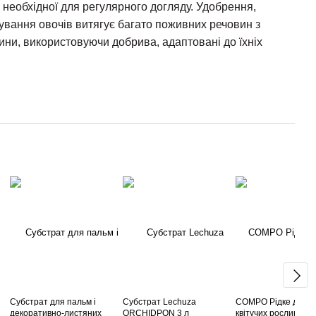
 необхідної для регулярного догляду. Удобрення,
ування овочів витягує багато поживних речовин з
ини, використовуючи добрива, адаптовані до їхніх
Субстрат для пальм і
Субстрат Lechuza
COMPO Рідке добри
декоративно-листяних
ORCHIDPON 3 л
квітучих рослин 500