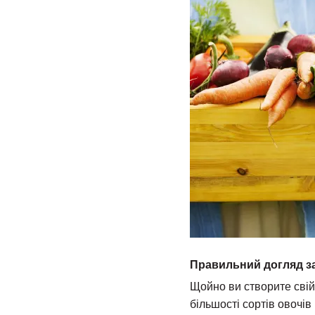
Правильний догляд з
Щойно ви створите свій
більшості сортів овочі