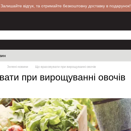
 Залишайте відгук, та отримайте безкоштовну доставку в подарунок!
зин
Зелені новини
Що враховувати при вирощуванні овочів
вати при вирощуванні овочів