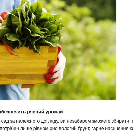
абезпечить рясний урожай
 сад за належного догляду, ви незабаром зможете збирати п
в потрібен лише рівномірно вологий ґрунт, гарне насичення