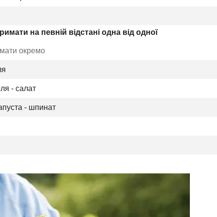
римати на певній відстані одна від одної
римати окремо
ля
оля - салат
капуста - шпинат