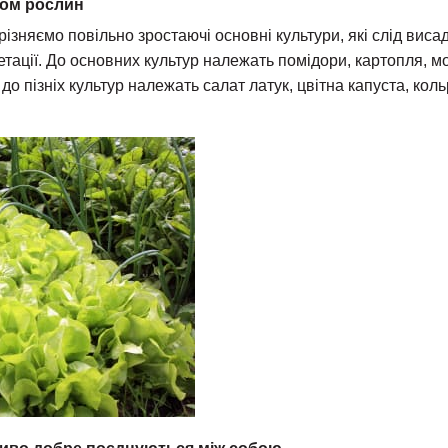
том рослин
ізняємо повільно зростаючі основні культури, які слід висад
ації. До основних культур належать помідори, картопля, мо
до пізніх культур належать салат латук, цвітна капуста, коль