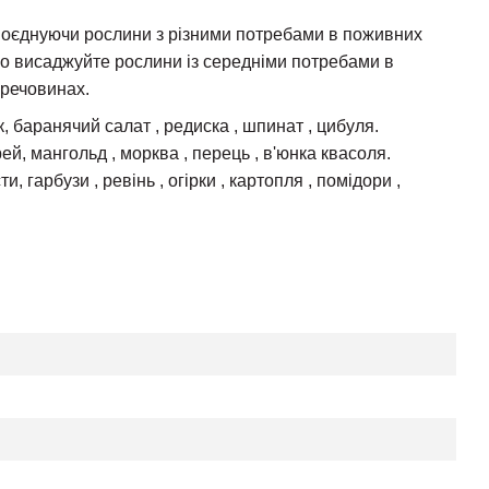
 Поєднуючи рослини з різними потребами в поживних
о висаджуйте рослини із середніми потребами в
 речовинах.
 баранячий салат , редиска , шпинат , цибуля.
й, мангольд , морква , перець , в'юнка квасоля.
 гарбузи , ревінь , огірки , картопля , помідори ,