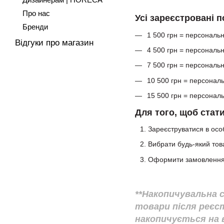
Про нас
Усі зареєстровані 
Бренди
1 500 грн = персональ
Відгуки про магазин
4 500 грн = персональ
7 500 грн = персональ
10 500 грн = персонал
15 500 грн = персонал
Для того, щоб стат
Зареєструватися в особ
Вибрати будь-який тов
Оформити замовлення 
**Накопичувальна 
товари після реєстр
накопичується на в