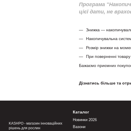
Програма "Накопич
цієї дати, не врах
Знижка — накопичувальн
Накопичувальна систем
Розмір знижки на момен
При поверненні товару 
Бажаємо приємних покупо
Дізнатись більше та отр
Каталог
Новинки 2026
KASHPO - магазин інноваційних
Вазони
рішень для рослин