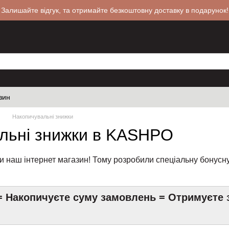
 Залишайте відгук, та отримайте безкоштовну доставку в подарунок!
зин
Накопичувальні знижки
льні знижки в KASHPO
и наш інтернет магазин! Тому розробили спеціальну бонусну
= Накопичуєте суму замовлень = Отримуєте 