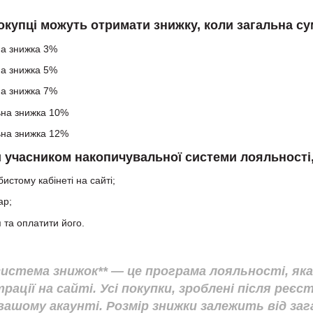
покупці можуть отримати знижку, коли загальна су
на знижка 3%
на знижка 5%
на знижка 7%
ьна знижка 10%
ьна знижка 12%
и учасником накопичувальної системи лояльності,
истому кабінеті на сайті;
ар;
та оплатити його.
система знижок** — це програма лояльності, я
ації на сайті. Усі покупки, зроблені після реєст
ашому акаунті. Розмір знижки залежить від заг