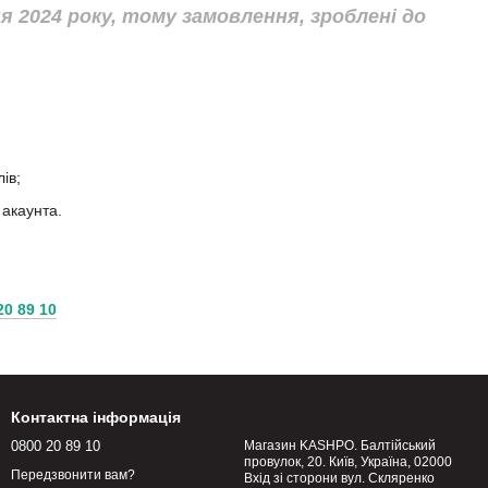
 2024 року, тому замовлення, зроблені до
ів;
 акаунта.
20 89 10
Контактна інформація
0800 20 89 10
Магазин KASHPO. Балтійський
провулок, 20. Київ, Україна, 02000
Передзвонити вам?
Вхід зі сторони вул. Скляренко