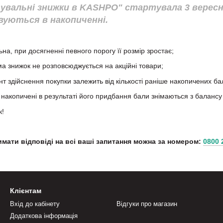
увальні знижки в KASHPO" стартувала 3 вересня
овуються в накопиченні.
а, при досягненні певного порогу її розмір зростає;
а знижок не розповсюджується на акційні товари;
т здійснення покупки залежить від кількості раніше накопичених бал
накопичені в результаті його придбання бали знімаються з балансу
к!
имати відповіді на всі ваші запитання можна за номером:
0800 
Клієнтам
Вхід до кабінету
Відгуки про магазин
Додаткова інформація