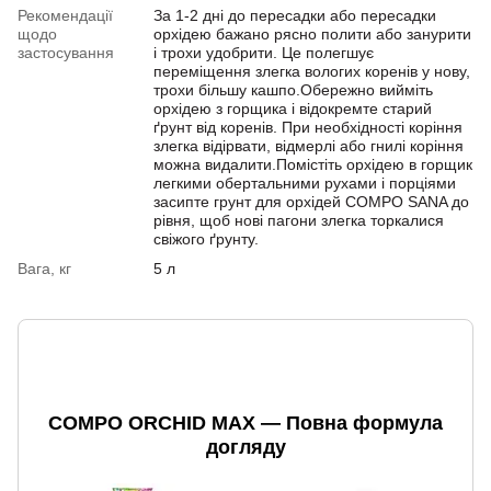
Рекомендації
За 1-2 дні до пересадки або пересадки
щодо
орхідею бажано рясно полити або занурити
застосування
і трохи удобрити. Це полегшує
переміщення злегка вологих коренів у нову,
трохи більшу кашпо.Обережно вийміть
орхідею з горщика і відокремте старий
ґрунт від коренів. При необхідності коріння
злегка відірвати, відмерлі або гнилі коріння
можна видалити.Помістіть орхідею в горщик
легкими обертальними рухами і порціями
засипте грунт для орхідей COMPO SANA до
рівня, щоб нові пагони злегка торкалися
свіжого ґрунту.
Вага, кг
5 л
COMPO ORCHID MAX — Повна формула
догляду