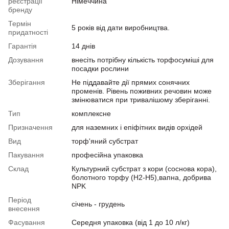
реєстрації
Німеччина
бренду
Термін
5 років від дати виробництва.
придатності
Гарантія
14 днів
Дозування
внесіть потрібну кількість торфосуміші для
посадки рослини
Зберігання
Не піддавайте дії прямих сонячних
променів. Рівень поживних речовин може
змінюватися при тривалішому зберіганні.
Тип
комплексне
Призначення
для наземних і епіфітних видів орхідей
Вид
торф'яний субстрат
Пакування
професійна упаковка
Склад
Культурний субстрат з кори (соснова кора),
болотного торфу (Н2-Н5),вапна, добрива
NPK
Період
січень - грудень
внесення
Фасування
Середня упаковка (від 1 до 10 л/кг)