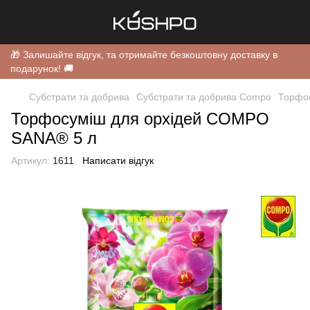
🎁 Залишайте відгук, та отримайте безкоштовну доставку в
подарунок! 🚚
Субстрати та добрива
Субстрати та добрива Compo
Торфо
Торфосуміш для орхідей COMPO
SANA® 5 л
Артикул:
1611
Написати відгук