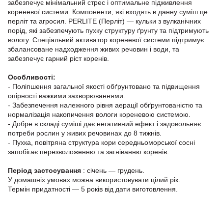
забезпечує мінімальний стрес і оптимальне підживлення
кореневої системи. Компоненти, які входять в данну суміш це
перліт та агросил. PERLITE (Перліт) — кульки з вулканічних
порід, які забезпечують пухку структуру ґрунту та підтримують
вологу. Спеціальний активатор кореневої системи підтримує
збалансоване надходження живих речовин і води, та
забезпечує гарний ріст коренів.
Особливості:
- Поліпшення загальної якості обґрунтовано та підвищення
опірності важкими захворюваннями.
- Забезпечення належного рівня аерації обґрунтованістю та
нормалізація накопичення вологи кореневою системою.
- Добре в складі суміші дає негативний ефект і задовольняє
потреби рослин у живих речовинах до 8 тижнів.
- Пухка, повітряна структура кори середньоморської сосні
запобігає перезволоженню та загніванню коренів.
Період застосування
: січень — грудень.
У домашніх умовах можна використовувати цілий рік.
Термін придатності — 5 років від дати виготовлення.