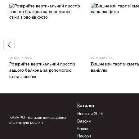
30 липня 2026
27 липня 2026
Розкрийте вертикальний простір
Вишневий тарт зі смет
вашого балкона за допомогою
ваніллю
стіни з овочів
Каталог
Новинки 2026
KASHPO - магазин інноваційних
Вазони
рішень для рослин
Кашпо
Набори