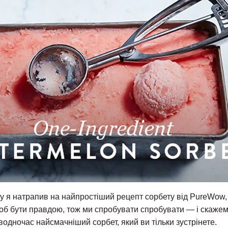
 я натрапив на найпростіший рецепт сорбету від PureWow, я
об бути правдою, тож ми спробувати спробувати — і скажем
одночас найсмачніший сорбет, який ви тільки зустрінете.