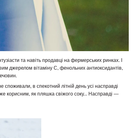
тузіасти та навіть продавці на фермерських ринках. І
овим джерелом вітаміну С, фенольних антиоксидантів,
речовин.
не споживали, в спекотний літній день усі насправді
же корисним, як пляшка свіжого соку... Насправді —