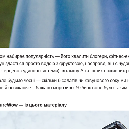
сом набирає популярність — його хвалити блогери, фітнес-ен
ун здається просто водою з фруктозою, насправді він є чуд
 серцево-судинної системи), вітаміну А та інших поживних 
але будьмо чесні — скільки б салатів чи кавунового соку ми 
е й освіжаюче... бажано морозиво. Якби ж воно було таким 
PureWow — із цього матеріалу