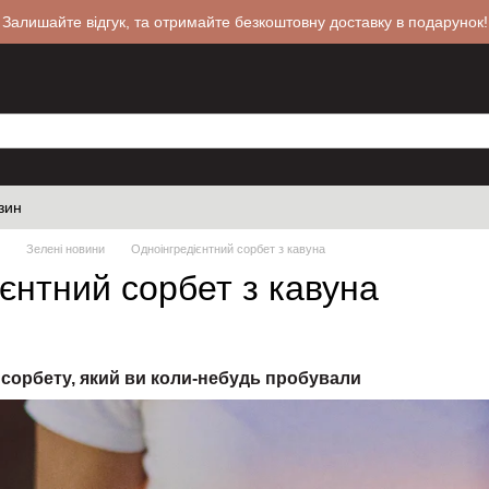
 Залишайте відгук, та отримайте безкоштовну доставку в подарунок!
зин
Зелені новини
Одноінгредієнтний сорбет з кавуна
єнтний сорбет з кавуна
сорбету, який ви коли-небудь пробували