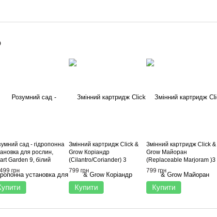
о
зумний сад - гідропонна
Змінний картридж Click &
Змінний картридж Click &
тановка для рослин,
Grow Коріандр
Grow Майоран
rt Garden 9, білий
(Cilantro/Coriander) 3
(Replaceable Marjoram )3
капсули
капсули
499 грн
799 грн
799 грн
Купити
Купити
Купити