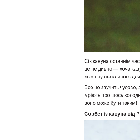
Сік кавуна останнім ча
це не дивно — хоча кав
лікопіну (важливого для
Все це звучить чудово, 
мріють про щось холодн
воно може бути таким!
Сорбет із кавуна від 