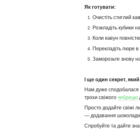
Як готувати:
Очистіть стиглий кав
Розкладіть кубики н
Коли кавун повністю
Перекладіть пюре в
Заморозьте знову на
І ще один секрет, який
Нам дуже сподобалася 
трохи свіжого
чебрецю
Просто додайте свіжі л
— додавання шоколадно
Спробуйте та дайте зна