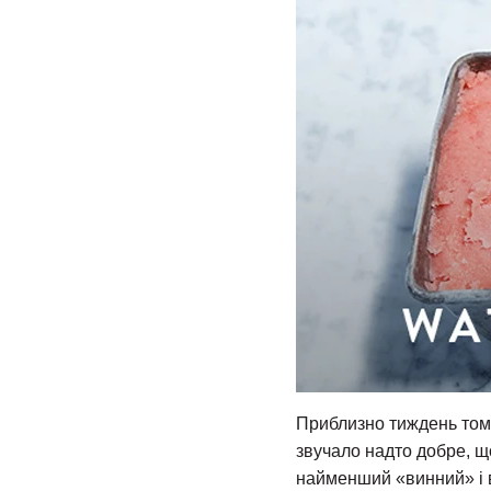
Приблизно тиждень тому
звучало надто добре, щ
найменший «винний» і в