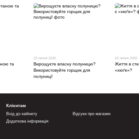
23 липня 2026
20 липня 2026
аною та
Вирощуєте власну полуницю?
Життя в сти
Використовуйте горщик для
«хюґе»?
полуниці!
Клієнтам
Вхід до кабінету
Відгуки про магазин
Додаткова інформація