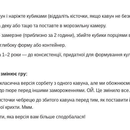
ун і наріжте кубиками (віддаліть кісточки, якщо кавун не безк
а деку або тацю та поставте в морозильну камеру.
 замерзне (приблизно за 2 години), збийте кубики порціями 
 глибоку форму або контейнер.
 1–2 роки — до консистенції, придатної для формування ку
 змінює гру:
класична версія сорбету з одного кавуна, але ми обожнюєм
до пюре перед іншими замороженнями. ОЙ. Це змінило все.
источки чебрецю до збитого кавуна перед тим, як поставити
ї крихти. Ммм.
ти, яка версія вам більше сподобалася!