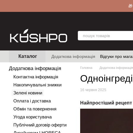
Перейти до основного контенту
🎁
Каталог
Додаткова інформація
Відгуки про мага
Додаткова інформація
Головна
Додаткова інформація
Одноінгреді
Контактна інформація
Накопичувальні знижки
16 червня 2025
Зелені новини
Оплата і доставка
Найпростіший рецепт 
Обмін та повернення
Угода користувача
Публічний договір оферти
Дизайнерам | HORECA