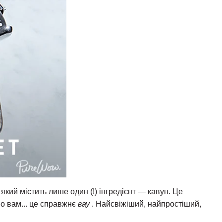
кий містить лише один (!) інгредієнт — кавун. Це
о вам... це справжнє
вау
. Найсвіжіший, найпростіший,