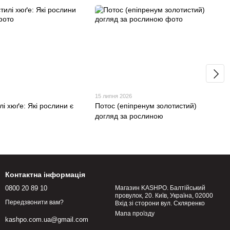
15 липня 2026
лі хюґе: Які рослини є
Потос (епіпренум золотистий)
догляд за рослиною
Контактна інформація
0800 20 89 10
Магазин KASHPO. Балтійський
провулок, 20. Київ, Україна, 02000
Передзвонити вам?
Вхід зі сторони вул. Скляренко
Мапа проїзду
kashpo.com.ua@gmail.com