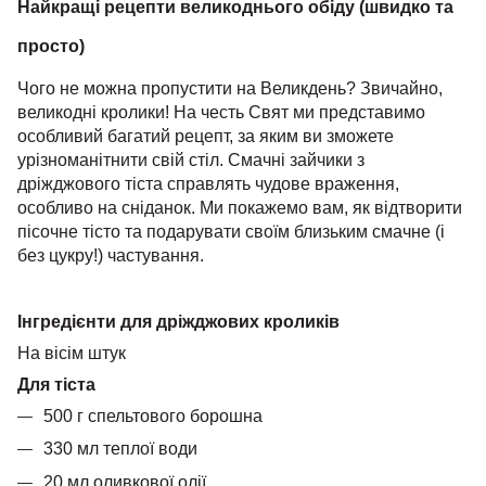
Найкращі рецепти великоднього обіду (швидко та
просто)
Чого не можна пропустити на Великдень? Звичайно,
великодні кролики! На честь Свят ми представимо
особливий багатий рецепт, за яким ви зможете
урізноманітнити свій стіл. Смачні зайчики з
дріжджового тіста справлять чудове враження,
особливо на сніданок. Ми покажемо вам, як відтворити
пісочне тісто та подарувати своїм близьким смачне (і
без цукру!) частування.
Інгредієнти для дріжджових кроликів
На вісім штук
Для тіста
500 г спельтового борошна
330 мл теплої води
20 мл оливкової олії