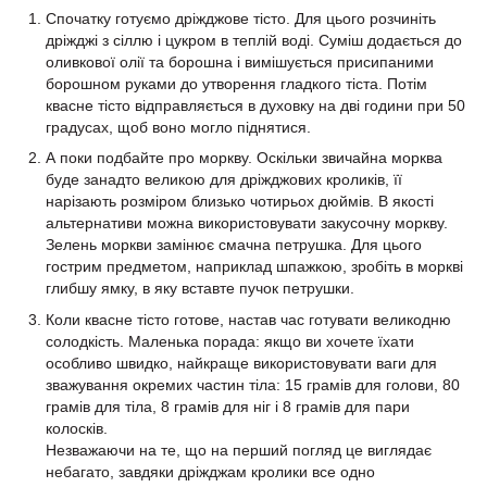
Спочатку готуємо дріжджове тісто. Для цього розчиніть
дріжджі з сіллю і цукром в теплій воді. Суміш додається до
оливкової олії та борошна і вимішується присипаними
борошном руками до утворення гладкого тіста. Потім
квасне тісто відправляється в духовку на дві години при 50
градусах, щоб воно могло піднятися.
А поки подбайте про моркву. Оскільки звичайна морква
буде занадто великою для дріжджових кроликів, її
нарізають розміром близько чотирьох дюймів. В якості
альтернативи можна використовувати закусочну моркву.
Зелень моркви замінює смачна петрушка. Для цього
гострим предметом, наприклад шпажкою, зробіть в моркві
глибшу ямку, в яку вставте пучок петрушки.
Коли квасне тісто готове, настав час готувати великодню
солодкість. Маленька порада: якщо ви хочете їхати
особливо швидко, найкраще використовувати ваги для
зважування окремих частин тіла: 15 грамів для голови, 80
грамів для тіла, 8 грамів для ніг і 8 грамів для пари
колосків.
Незважаючи на те, що на перший погляд це виглядає
небагато, завдяки дріжджам кролики все одно