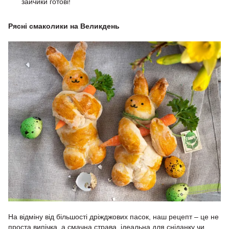
зайчики готові!
Рясні смаколики на Великдень
На відміну від більшості дріжджових пасок, наш рецепт – це не
проста випічка, а смачна страва, ідеальна для сніданку чи