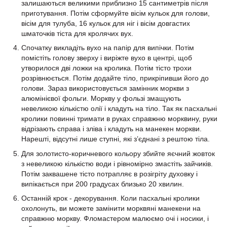
залишаються великими приблизно 15 сантиметрів після
приготування. Потім сформуйте вісім кульок для голови,
вісім для тулуба, 16 кульок для ніг і вісім довгастих
шматочків тіста для кролячих вух.
Спочатку викладіть вухо на папір для випічки. Потім
помістіть голову зверху і виріжте вухо в центрі, щоб
утворилося дві ложки на кролика. Потім тісто трохи
розрівнюється. Потім додайте тіло, прикріпивши його до
голови. Зараз використовується замінник моркви з
алюмінієвої фольги. Моркву у фользі змащують
невеликою кількістю олії і кладуть на тіло. Так як пасхальні
кролики повинні тримати в руках справжню морквину, руки
відрізають справа і зліва і кладуть на манекен моркви.
Нарешті, відсутні лише ступні, які з’єднані з рештою тіла.
Для золотисто-коричневого кольору збийте яєчний жовток
з невеликою кількістю води і рівномірно змастіть зайчиків.
Потім заквашене тісто потрапляє в розігріту духовку і
випікається при 200 градусах близько 20 хвилин.
Останній крок - декорування. Коли пасхальні кролики
охолонуть, ви можете замінити морквяні манекени на
справжню моркву. Фломастером малюємо очі і носики, і