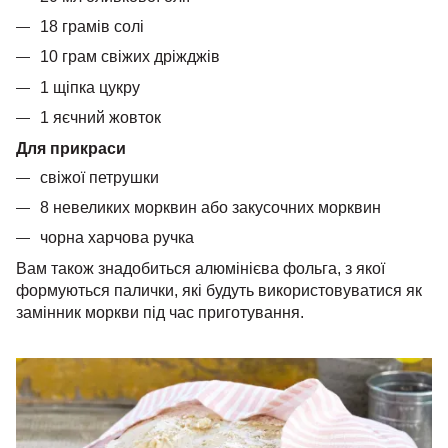
18 грамів солі
10 грам свіжих дріжджів
1 щіпка цукру
1 яєчний жовток
Для прикраси
свіжої петрушки
8 невеликих морквин або закусочних морквин
чорна харчова ручка
Вам також знадобиться алюмінієва фольга, з якої
формуються палички, які будуть використовуватися як
замінник моркви під час приготування.