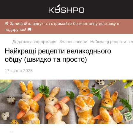
🎁 Залишайте відгук, та отримайте безкоштовну доставку в
подарунок! 🚚
Додаткова інформація
Зелені новини
Найкращі рецепти вел
Найкращі рецепти великоднього
обіду (швидко та просто)
17 квітня 2025