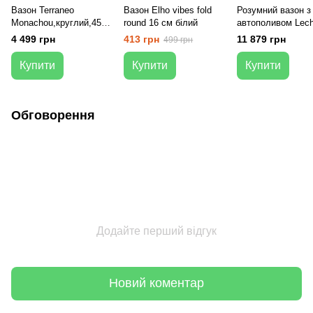
Вазон Terraneo
Вазон Elho vibes fold
Розумний вазон з
Monachou,круглий,45x4
round 16 см білий
автополивом Lec
0 см Теракотовий
CANTO Stone 30 
4 499 грн
413 грн
11 879 грн
499 грн
LED графітовий
Купити
Купити
Купити
Обговорення
Додайте перший відгук
Новий коментар