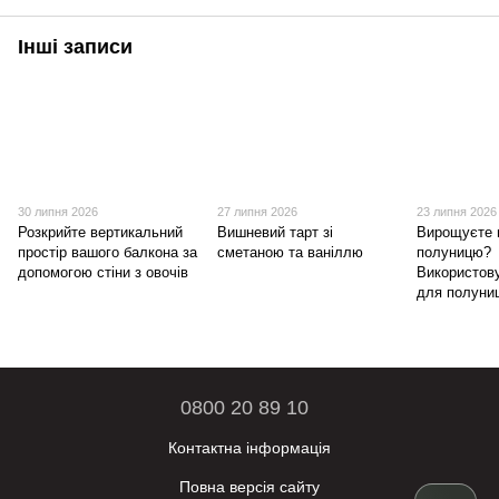
Інші записи
30 липня 2026
27 липня 2026
23 липня 2026
Розкрийте вертикальний
Вишневий тарт зі
Вирощуєте 
простір вашого балкона за
сметаною та ваніллю
полуницю?
допомогою стіни з овочів
Використов
для полуниц
0800 20 89 10
Контактна інформація
Повна версія сайту