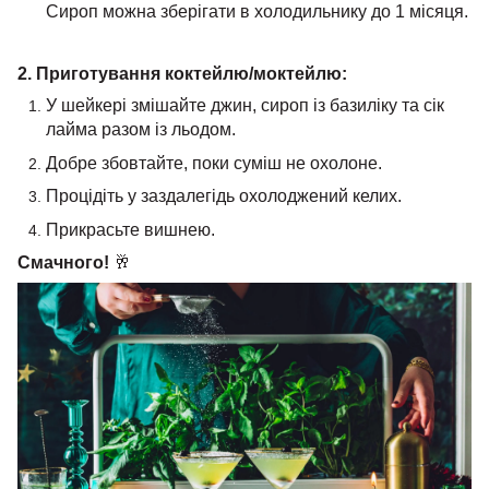
Сироп можна зберігати в холодильнику до 1 місяця.
2. Приготування коктейлю/моктейлю:
У шейкері змішайте джин, сироп із базиліку та сік
лайма разом із льодом.
Добре збовтайте, поки суміш не охолоне.
Процідіть у заздалегідь охолоджений келих.
Прикрасьте вишнею.
Смачного!
🥂