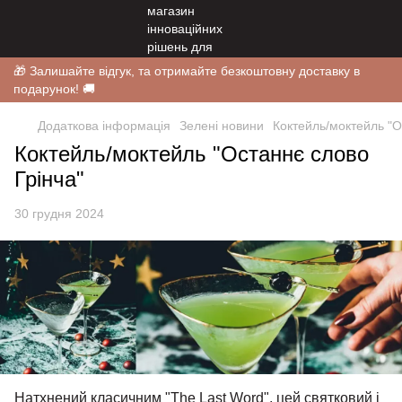
🎁 Залишайте відгук, та отримайте безкоштовну доставку в
подарунок! 🚚
Додаткова інформація
Зелені новини
Коктейль/моктейль "О
Коктейль/моктейль "Останнє слово
Грінча"
30 грудня 2024
Натхнений класичним "The Last Word", цей святковий і