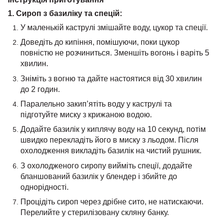
1. Сироп з базиліку та спецій:
У маленькій каструлі змішайте воду, цукор та спеції.
Доведіть до кипіння, помішуючи, поки цукор
повністю не розчиниться. Зменшіть вогонь і варіть 5
хвилин.
Зніміть з вогню та дайте настоятися від 30 хвилин
до 2 годин.
Паралельно закип’ятіть воду у каструлі та
підготуйте миску з крижаною водою.
Додайте базилік у киплячу воду на 10 секунд, потім
швидко перекладіть його в миску з льодом. Після
охолодження викладіть базилік на чистий рушник.
З охолодженого сиропу вийміть спеції, додайте
бланшований базилік у блендер і збийте до
однорідності.
Процідіть сироп через дрібне сито, не натискаючи.
Перелийте у стерилізовану скляну банку.