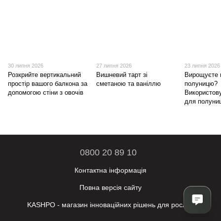
30 липня 2026
27 липня 2026
23 липня 2026
Розкрийте вертикальний
Вишневий тарт зі
Вирощуєте 
простір вашого балкона за
сметаною та ваніллю
полуницю?
допомогою стіни з овочів
Використов
для полуниц
0800 20 89 10
Контактна інформація
Повна версія сайту
KASHPO - магазин інноваційних рішень для рослин