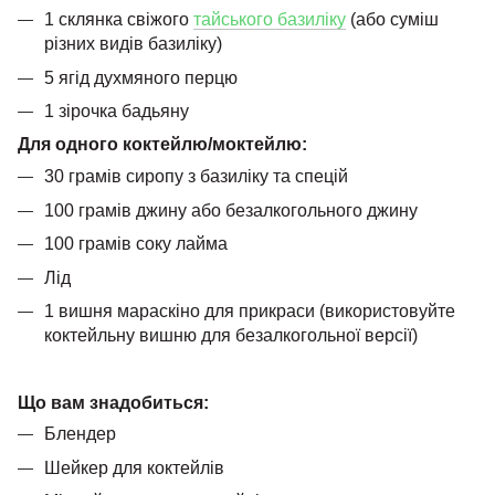
1 склянка свіжого
тайського базиліку
(або суміш
різних видів базиліку)
5 ягід духмяного перцю
1 зірочка бадьяну
Для одного коктейлю/моктейлю:
30 грамів сиропу з базиліку та спецій
100 грамів джину або безалкогольного джину
100 грамів соку лайма
Лід
1 вишня мараскіно для прикраси (використовуйте
коктейльну вишню для безалкогольної версії)
Що вам знадобиться:
Блендер
Шейкер для коктейлів