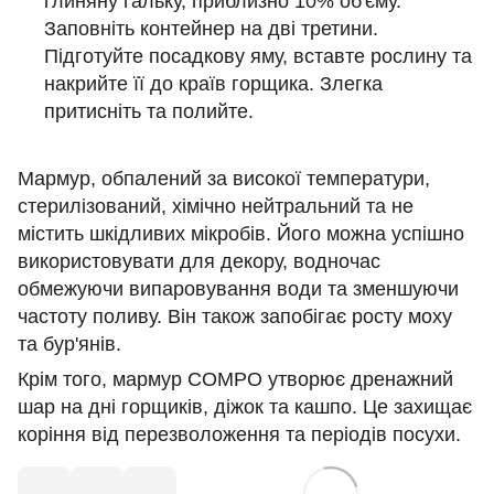
глиняну гальку, приблизно 10% об'єму.
Заповніть контейнер на дві третини.
Підготуйте посадкову яму, вставте рослину та
накрийте її до країв горщика. Злегка
притисніть та полийте.
Мармур, обпалений за високої температури,
стерилізований, хімічно нейтральний та не
містить шкідливих мікробів. Його можна успішно
використовувати для декору, водночас
обмежуючи випаровування води та зменшуючи
частоту поливу. Він також запобігає росту моху
та бур'янів.
Крім того, мармур COMPO утворює дренажний
шар на дні горщиків, діжок та кашпо. Це захищає
коріння від перезволоження та періодів посухи.