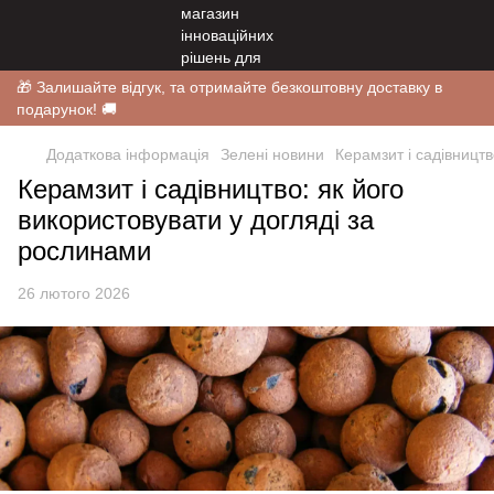
🎁 Залишайте відгук, та отримайте безкоштовну доставку в
подарунок! 🚚
Додаткова інформація
Зелені новини
Керамзит і садівництв
Керамзит і садівництво: як його
використовувати у догляді за
рослинами
26 лютого 2026