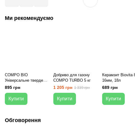
Ми рекомендуємо
COMPO BIO
Добриво для газону
Керамзит Biovita 
Універсальне тверде
COMPO TURBO 5 кг
16мм, 18л
органічне добриво
895 грн
1 205 грн
689 грн
1 339 грн
довготривалої дії 2 кг
Купити
Купити
Купити
Обговорення