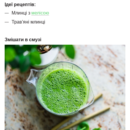
Ідеї ​​рецептів:
Млинці з
мелісою
Трав'яні млинці
Змішати в смузі