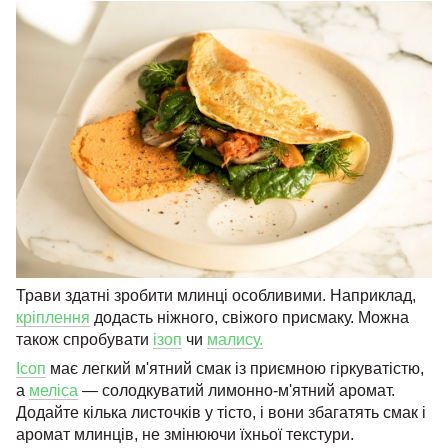
Трави здатні зробити млинці особливими. Наприклад,
кріплення
додасть ніжного, свіжого присмаку. Можна
також спробувати
ізоп
чи
малису.
Ісоп
має легкий м'ятний смак із приємною гіркуватістю,
а
меліса
— солодкуватий лимонно-м'ятний аромат.
Додайте кілька листочків у тісто, і вони збагатять смак і
аромат млинців, не змінюючи їхньої текстури.