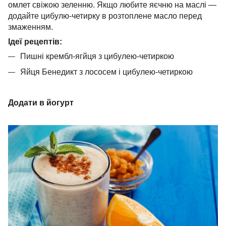
омлет свіжою зеленню. Якщо любите яєчню на маслі —
додайте цибулю-четирку в розтоплене масло перед
змаженням.
Ідеї ​​рецептів:
Пишні крембл-ягйця з цибулею-четиркою
Яйця Бенедикт з лососем і цибулею-четиркою
Додати в йогурт