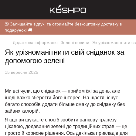
🎁 Залишайте відгук, та отримайте безкоштовну доставку в
подарунок! 🚚
Додаткова інформація
Зелені новини
Як урізноманітнити св
Як урізноманітнити свій сніданок за
допомогою зелені
15 вересня 2025
Ми всі чули, що сніданок — прийом їжі за день, але
іноді важко зберегти його інтерес. На щастя, існує
багато способів додати більше смаку до сніданку без
зайвих калорій.
Якщо ви шукаєте спосіб зробити ранкову трапезу
цікавою, додавання зелені до традиційних страв — це
просто й корисне рішення. Ось декілька прикладів для