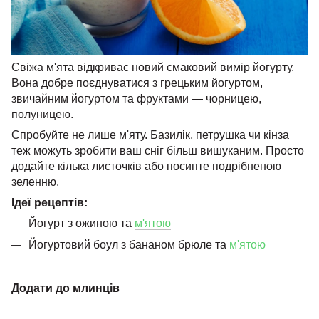
Свіжа м'ята відкриває новий смаковий вимір йогурту.
Вона добре поєднуватися з грецьким йогуртом,
звичайним йогуртом та фруктами — чорницею,
полуницею.
Спробуйте не лише м'яту. Базилік, петрушка чи кінза
теж можуть зробити ваш сніг більш вишуканим. Просто
додайте кілька листочків або посипте подрібненою
зеленню.
Ідеї ​​рецептів:
Йогурт з ожиною та
м'ятою
Йогуртовий боул з бананом брюле та
м'ятою
Додати до млинців