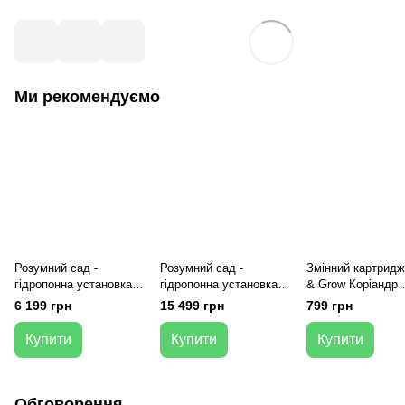
Ми рекомендуємо
Розумний сад -
Розумний сад -
Змінний картридж
гідропонна установка
гідропонна установка
& Grow Коріандр
для рослин, Smart
для рослин, Smart
(Cilantro/Coriander
6 199 грн
15 499 грн
799 грн
Garden 3, білий
Garden 9, білий
капсули
Купити
Купити
Купити
Обговорення