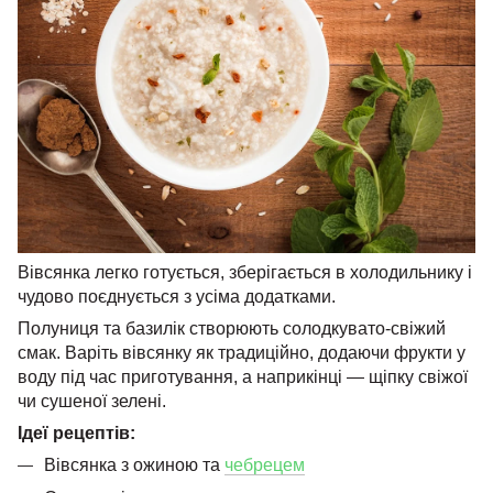
Вівсянка легко готується, зберігається в холодильнику і
чудово поєднується з усіма додатками.
Полуниця та базилік створюють солодкувато-свіжий
смак. Варіть вівсянку як традиційно, додаючи фрукти у
воду під час приготування, а наприкінці — щіпку свіжої
чи сушеної зелені.
Ідеї ​​рецептів:
Вівсянка з ожиною та
чебрецем