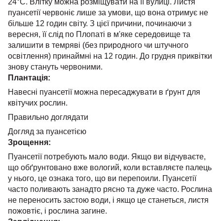
24°C. Влітку можна розміщувати на її вулиці. Листя
пуансетії червоніє лише за умови, що вона отримує не
більше 12 годин світу. З цієї причини, починаючи з
вересня, її слід по Плопаті в м'яке середовище та
залишити в темряві (без природного чи штучного
освітлення) принаймні на 12 годин. До грудня приквітки
знову стануть червоними.
Плантація:
Навесні пуансетії можна пересаджувати в ґрунт для
квітучих рослин.
Правильно доглядати
Догляд за пуансетією
Зрощення:
Пуансетії потребують мало води. Якщо ви відчуваєте,
що обґрунтовано вже вологий, коли вставляєте палець
у нього, це ознака того, що ви перепоили. Пуансетії
часто поливають занадто рясно та дуже часто. Рослина
не переносить застою води, і якщо це станеться, листя
пожовтіє, і рослина загине.