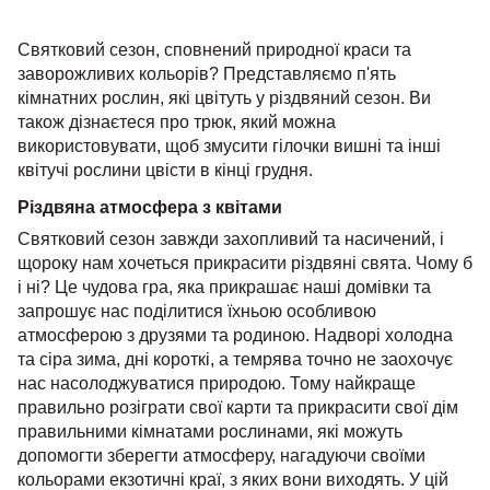
Святковий сезон, сповнений природної краси та
заворожливих кольорів? Представляємо п'ять
кімнатних рослин, які цвітуть у різдвяний сезон. Ви
також дізнаєтеся про трюк, який можна
використовувати, щоб змусити гілочки вишні та інші
квітучі рослини цвісти в кінці грудня.
Різдвяна атмосфера з квітами
Святковий сезон завжди захопливий та насичений, і
щороку нам хочеться прикрасити різдвяні свята. Чому б
і ні? Це чудова гра, яка прикрашає наші домівки та
запрошує нас поділитися їхньою особливою
атмосферою з друзями та родиною. Надворі холодна
та сіра зима, дні короткі, а темрява точно не заохочує
нас насолоджуватися природою. Тому найкраще
правильно розіграти свої карти та прикрасити свої дім
правильними кімнатами рослинами, які можуть
допомогти зберегти атмосферу, нагадуючи своїми
кольорами екзотичні краї, з яких вони виходять. У цій