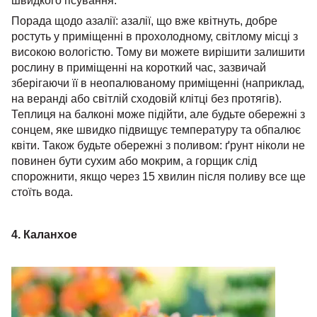
швидкого псування.
Порада щодо азалії: азалії, що вже квітнуть, добре
ростуть у приміщенні в прохолодному, світлому місці з
високою вологістю. Тому ви можете вирішити залишити
рослину в приміщенні на короткий час, зазвичай
зберігаючи її в неопалюваному приміщенні (наприклад,
на веранді або світлій сходовій клітці без протягів).
Теплиця на балконі може підійти, але будьте обережні з
сонцем, яке швидко підвищує температуру та обпалює
квіти. Також будьте обережні з поливом: ґрунт ніколи не
повинен бути сухим або мокрим, а горщик слід
спорожнити, якщо через 15 хвилин після поливу все ще
стоїть вода.
4. Каланхое