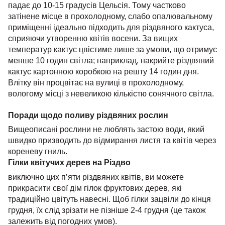
падає до 10-15 градусів Цельсія. Тому частково
затінене місце в прохолодному, слабо опалювальному
приміщенні ідеально підходить для різдвяного кактуса,
сприяючи утворенню квітів восени. За вищих
температур кактус цвістиме лише за умови, що отримує
менше 10 годин світла; наприклад, накрийте різдвяний
кактус картонною коробкою на решту 14 годин дня.
Влітку він процвітає на вулиці в прохолодному,
вологому місці з невеликою кількістю сонячного світла.
Поради щодо поливу різдвяних рослин
Вищеописані рослини не люблять застою води, який
швидко призводить до відмирання листя та квітів через
кореневу гниль.
Гілки квітучих дерев на Різдво
виключно цих п’яти різдвяних квітів, ви можете
прикрасити свої дім гілок фруктових дерев, які
традиційно цвітуть навесні. Щоб гілки зацвіли до кінця
грудня, їх слід зрізати не пізніше 2-4 грудня (це також
залежить від погодних умов).