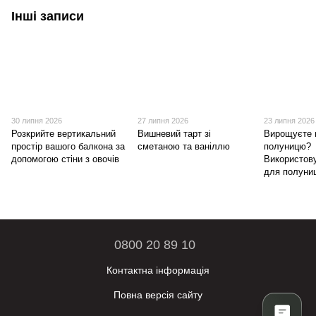
Інші записи
30 липня 2026
27 липня 2026
23 липня 2026
Розкрийте вертикальний
Вишневий тарт зі
Вирощуєте 
простір вашого балкона за
сметаною та ваніллю
полуницю?
допомогою стіни з овочів
Використов
для полуниц
0800 20 89 10
Контактна інформація
Повна версія сайту