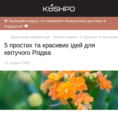
🎁 Залишайте відгук, та отримайте безкоштовну доставку в
подарунок! 🚚
Додаткова інформація
Зелені новини
5 простих та красивих
5 простих та красивих ідей для
квітучого Різдва
11 грудня 2025