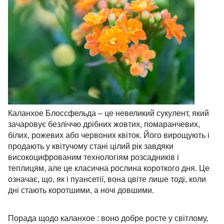
Каланхое Блоссфельда – це невеликий сукулент, який
зачаровує безліччю дрібних жовтих, помаранчевих,
білих, рожевих або червоних квіток. Його вирощують і
продають у квітучому стані цілий рік завдяки
високоцифрованим технологіям розсадників і
теплицям, але це класична рослина короткого дня. Це
означає, що, як і пуансетії, вона цвіте лише тоді, коли
дні стають коротшими, а ночі довшими.
Порада щодо каланхое : воно добре росте у світлому,