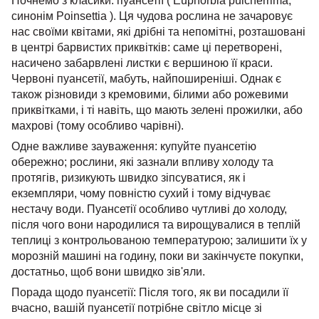
Почнемо з класики: пуансетії ( Euphorbia pulcherrima,
синонім Poinsettia ). Ця чудова рослина не зачаровує
нас своїми квітами, які дрібні та непомітні, розташовані
в центрі барвистих приквітків: саме ці перетворені,
насичено забарвлені листки є вершиною її краси.
Червоні пуансетії, мабуть, найпоширеніші. Однак є
також різновиди з кремовими, білими або рожевими
приквітками, і ті навіть, що мають зелені прожилки, або
махрові (тому особливо чарівні).
Одне важливе зауваження: купуйте пуансетію
обережно; рослини, які зазнали впливу холоду та
протягів, ризикують швидко зіпсуватися, як і
екземпляри, чому повністю сухий і тому відчуває
нестачу води. Пуансетії особливо чутливі до холоду,
після чого вони народилися та вирощувалися в теплій
теплиці з контрольованою температурою; залишити їх у
морозній машині на годину, поки ви закінчуєте покупки,
достатньо, щоб вони швидко зів'яли.
Порада щодо пуансетії: Після того, як ви посадили її
вчасно, вашій пуансетії потрібне світло місце зі