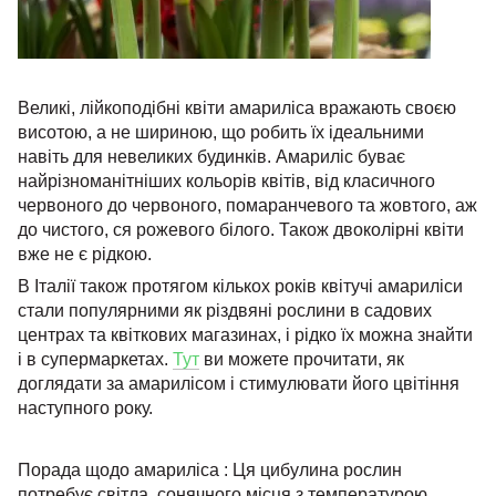
Великі, лійкоподібні квіти амариліса вражають своєю
висотою, а не шириною, що робить їх ідеальними
навіть для невеликих будинків. Амариліс буває
найрізноманітніших кольорів квітів, від класичного
червоного до червоного, помаранчевого та жовтого, аж
до чистого, ся рожевого білого. Також двоколірні квіти
вже не є рідкою.
В Італії також протягом кількох років квітучі амариліси
стали популярними як різдвяні рослини в садових
центрах та квіткових магазинах, і рідко їх можна знайти
і в супермаркетах.
Тут
ви можете прочитати, як
доглядати за амарилісом і стимулювати його цвітіння
наступного року.
Порада щодо амариліса : Ця цибулина рослин
потребує світла, сонячного місця з температурою