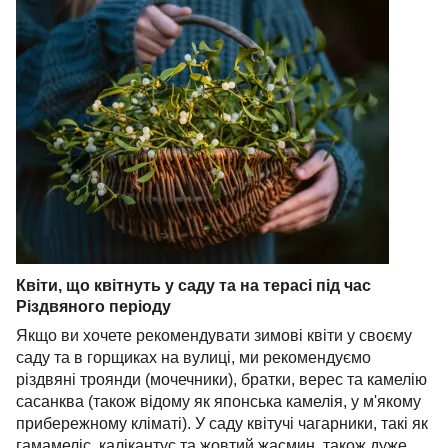
Квіти, що квітнуть у саду та на терасі під час
Різдвяного періоду
Якщо ви хочете рекомендувати зимові квіти у своєму
саду та в горщиках на вулиці, ми рекомендуємо
різдвяні троянди (мочечники), братки, верес та камелію
сасанква (також відому як японська камелія, у м'якому
прибережному кліматі). У саду квітучі чагарники, такі як
гамамеліс, калікантус та жовтий жасмин, також дуже