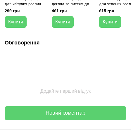
для квітучих рослин
догляд за листям для
для зелених росл
500 мл
зелених рослин 500 мл
пальм 1 л
299 грн
461 грн
615 грн
Купити
Купити
Купити
Обговорення
Додайте перший відгук
Новий коментар