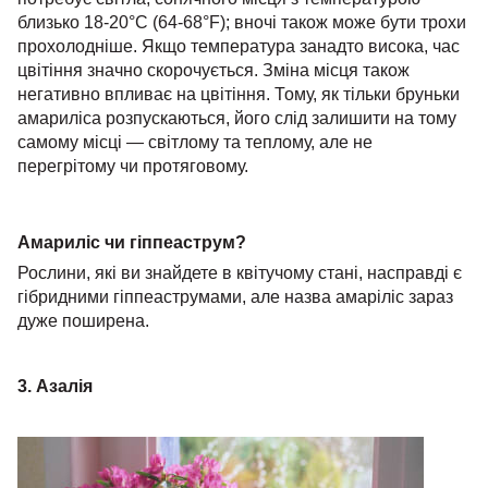
близько 18-20°C (64-68°F); вночі також може бути трохи
прохолодніше. Якщо температура занадто висока, час
цвітіння значно скорочується. Зміна місця також
негативно впливає на цвітіння. Тому, як тільки бруньки
амариліса розпускаються, його слід залишити на тому
самому місці — світлому та теплому, але не
перегрітому чи протяговому.
Амариліс чи гіппеаструм?
Рослини, які ви знайдете в квітучому стані, насправді є
гібридними гіппеаструмами, але назва амаріліс зараз
дуже поширена.
3. Азалія