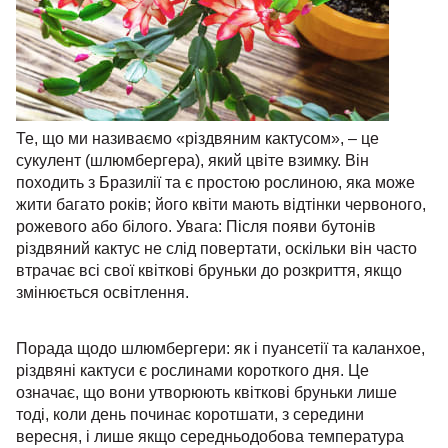
Те, що ми називаємо «різдвяним кактусом», – це
сукулент (шлюмбергера), який цвіте взимку. Він
походить з Бразилії та є простою рослиною, яка може
жити багато років; його квіти мають відтінки червоного,
рожевого або білого. Увага: Після появи бутонів
різдвяний кактус не слід повертати, оскільки він часто
втрачає всі свої квіткові бруньки до розкриття, якщо
змінюється освітлення.
Порада щодо шлюмбергери: як і пуансетії та каланхое,
різдвяні кактуси є рослинами короткого дня. Це
означає, що вони утворюють квіткові бруньки лише
тоді, коли день починає коротшати, з середини
вересня, і лише якщо середньодобова температура