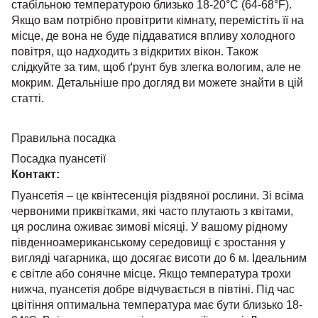
стабільною температурою близько 18-20°C (64-68°F).
Якщо вам потрібно провітрити кімнату, перемістіть її на
місце, де вона не буде піддаватися впливу холодного
повітря, що надходить з відкритих вікон. Також
слідкуйте за тим, щоб ґрунт був злегка вологим, але не
мокрим. Детальніше про догляд ви можете знайти в цій
статті.
Правильна посадка
Посадка пуансетії
Контакт:
Пуансетія – це квінтесенція різдвяної рослини. Зі всіма
червоними приквітками, які часто плутають з квітами,
ця рослина оживає зимові місяці. У вашому рідному
південноамериканському середовищі є зростання у
вигляді чагарника, що досягає висоти до 6 м. Ідеальним
є світле або сонячне місце. Якщо температура трохи
нижча, пуансетія добре відчувається в півтіні. Під час
цвітіння оптимальна температура має бути близько 18-