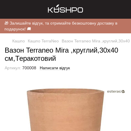
🎁 Залишайте відгук, та отримайте безкоштовну доставку в
подарунок! 🚚
Кашпо
Кашпо TerraNeo
Вазон Terraneo Mira ,круглий,30x40
Вазон Terraneo Mira ,круглий,30x40
см,Теракотовий
Артикул:
700008
Написати відгук