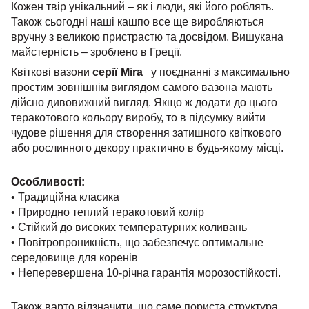
Кожен твір унікальний – як і люди, які його роблять.
Також сьогодні наші кашпо все ще виробляються
вручну з великою пристрастю та досвідом. Вишукана
майстерність – зроблено в Греції.
Квіткові вазони
серії Mira
у поєднанні з максимально
простим зовнішнім виглядом самого вазона мають
дійсно дивовижний вигляд. Якщо ж додати до цього
теракотового кольору виробу, то в підсумку вийти
чудове рішення для створення затишного квіткового
або рослинного декору практично в будь-якому місці.
Особливості:
• Традиційна класика
• Природно теплий теракотовий колір
• Стійкий до високих температурних коливань
• Повітропроникність, що забезпечує оптимальне
середовище для коренів
• Неперевершена 10-річна гарантія морозостійкості.
Також варто відзначити, що саме пориста структура