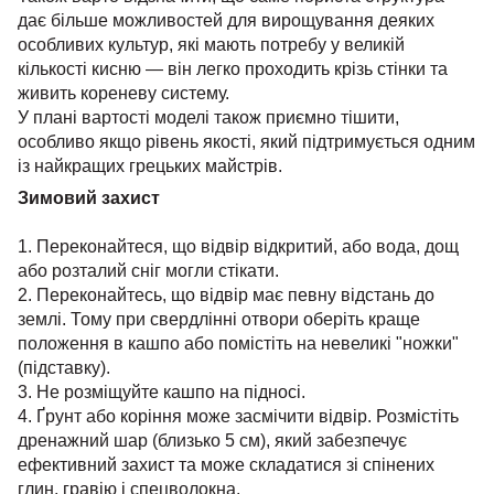
дає більше можливостей для вирощування деяких
особливих культур, які мають потребу у великій
кількості кисню — він легко проходить крізь стінки та
живить кореневу систему.
У плані вартості моделі також приємно тішити,
особливо якщо рівень якості, який підтримується одним
із найкращих грецьких майстрів.
Зимовий захист
1. Переконайтеся, що відвір відкритий, або вода, дощ
або розталий сніг могли стікати.
2. Переконайтесь, що відвір має певну відстань до
землі. Тому при свердлінні отвори оберіть краще
положення в кашпо або помістіть на невеликі "ножки"
(підставку).
3. Не розміщуйте кашпо на підносі.
4. Ґрунт або коріння може засмічити відвір. Розмістіть
дренажний шар (близько 5 см), який забезпечує
ефективний захист та може складатися зі спінених
глин, гравію і спецволокна.