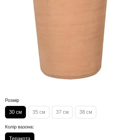
Розмір
30 см
35 см
37 см
38 см
Колір вазона:
Теракота