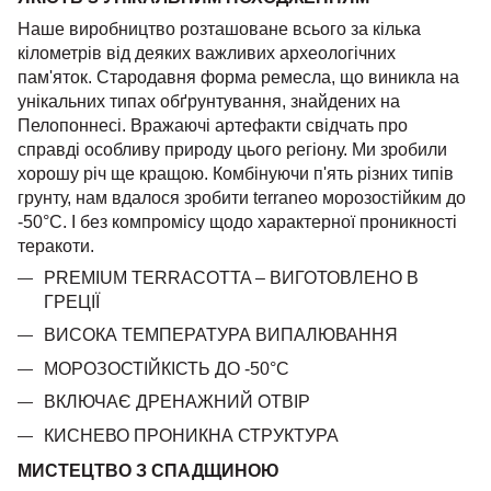
Наше виробництво розташоване всього за кілька
кілометрів від деяких важливих археологічних
пам'яток. Стародавня форма ремесла, що виникла на
унікальних типах обґрунтування, знайдених на
Пелопоннесі. Вражаючі артефакти свідчать про
справді особливу природу цього регіону. Ми зробили
хорошу річ ще кращою. Комбінуючи п'ять різних типів
грунту, нам вдалося зробити terraneo морозостійким до
-50°C. І без компромісу щодо характерної проникності
теракоти.
PREMIUM TERRACOTTA – ВИГОТОВЛЕНО В
ГРЕЦІЇ
ВИСОКА ТЕМПЕРАТУРА ВИПАЛЮВАННЯ
МОРОЗОСТІЙКІСТЬ ДО -50°C
ВКЛЮЧАЄ ДРЕНАЖНИЙ ОТВІР
КИСНЕВО ПРОНИКНА СТРУКТУРА
МИСТЕЦТВО З СПАДЩИНОЮ