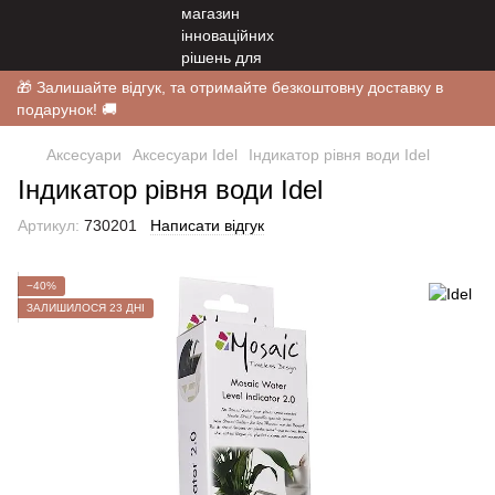
🎁 Залишайте відгук, та отримайте безкоштовну доставку в
подарунок! 🚚
Аксесуари
Аксесуари Idel
Індикатор рівня води Idel
Індикатор рівня води Idel
Артикул:
730201
Написати відгук
−40%
ЗАЛИШИЛОСЯ 23 ДНІ