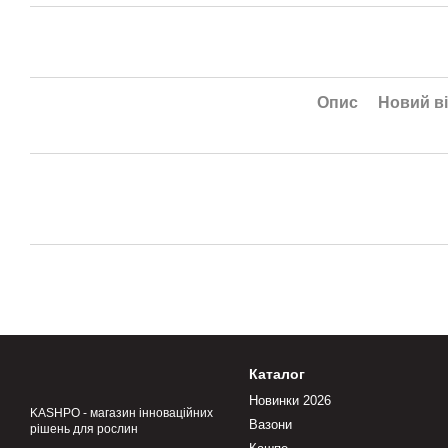
Опис
Новий ві
Каталог
Новинки 2026
KASHPO - магазин інноваційних
Вазони
рішень для рослин