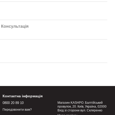
Консультація
Контактна інформація
0800 20 89 10
Магазин KASHPO. Балтійський
провулок, 20. Київ, Україна, 02000
Передзвонити вам?
Вхід зі сторони вул. Скляренко