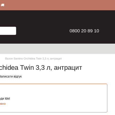
 🚚
0800 20 89 10
Вазон Santino Orchidea Twin 3,3 л, антрацит
chidea Twin 3,3 л, антрацит
аписати відгук
ди Idel
овно