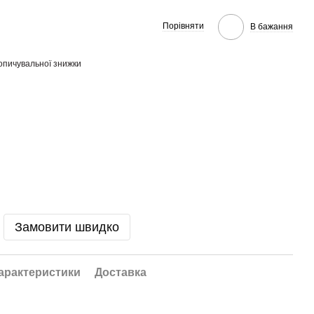
Порівняти
В бажання
опичувальної знижки
Замовити швидко
арактеристики
Доставка