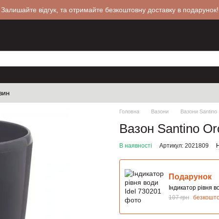
 Залишайте відгук, та отримайте безкоштовну доставку в подарунок!
зин
Головна
Вазони
Вазони Santino
Вазон Santino Or
В наявності
Артикул: 2021809
Н
Подарунок
Індикатор рівня во
107 грн
безкошт