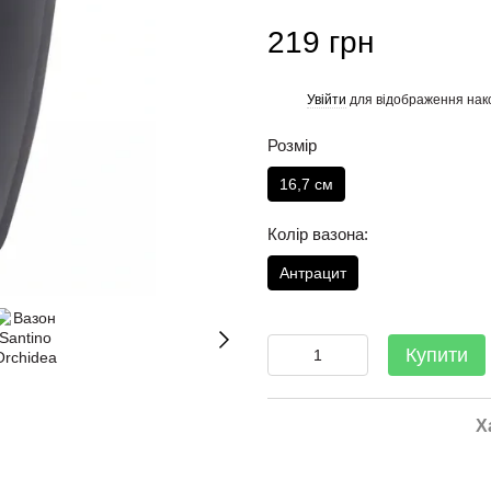
219 грн
Увійти
для відображення нак
%
Розмір
16,7 см
Колір вазона:
Антрацит
Купити
Х