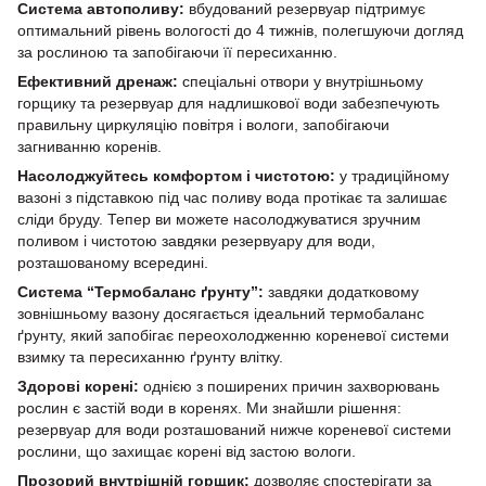
Система автополиву:
вбудований резервуар підтримує
оптимальний рівень вологості до 4 тижнів, полегшуючи догляд
за рослиною та запобігаючи її пересиханню.
Ефективний дренаж:
спеціальні отвори у внутрішньому
горщику та резервуар для надлишкової води забезпечують
правильну циркуляцію повітря і вологи, запобігаючи
загниванню коренів.
Насолоджуйтесь комфортом і чистотою:
у традиційному
вазоні з підставкою під час поливу вода протікає та залишає
сліди бруду. Тепер ви можете насолоджуватися зручним
поливом і чистотою завдяки резервуару для води,
розташованому всередині.
Система “Термобаланс ґрунту”:
завдяки додатковому
зовнішньому вазону досягається ідеальний термобаланс
ґрунту, який запобігає переохолодженню кореневої системи
взимку та пересиханню ґрунту влітку.
Здорові корені:
однією з поширених причин захворювань
рослин є застій води в коренях. Ми знайшли рішення:
резервуар для води розташований нижче кореневої системи
рослини, що захищає корені від застою вологи.
Прозорий внутрішній горщик:
дозволяє спостерігати за