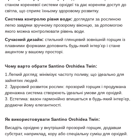
станом кореневої системи орхідеї та дає кореням доступ до
світла, що сприяє їхньому здоровому розвитку.
Система контролю рівня води:
доглядати за рослиною
легко завдяки зручному прозорому віконцю, за допомогою
якого можна контролювати рівень води.
Сучасний дизайн:
стильний глянцевий зовнішній горщик із
плавними формами доповнить будь-який інтер’єр і стане
акцентом у вашому просторі.
Чому варто обрати Santino Orchidea Twin:
1.Легкий догляд: мінімізує частоту поливу, що ідеально для
зайнятих людей.
2. Здоровий розвиток рослин: прозорий горщик і продумана
дренажна система створюють ідеальні умови для орхідей.
3. Естетика: вазон гармонійно впишеться в будь-який інтер’єр,
додаючи йому елегантності.
Як використовувати Santino Orchidea Twin:
Висадіть орхідею у внутрішній прозорий горщик, додавши
субстрат, наприклад, кору або спеціальну суміш для орхідей.