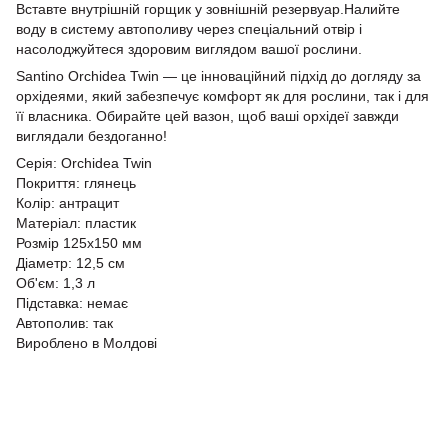
Вставте внутрішній горщик у зовнішній резервуар.Налийте
воду в систему автополиву через спеціальний отвір і
насолоджуйтеся здоровим виглядом вашої рослини.
Santino Orchidea Twin — це інноваційний підхід до догляду за
орхідеями, який забезпечує комфорт як для рослини, так і для
її власника. Обирайте цей вазон, щоб ваші орхідеї завжди
виглядали бездоганно!
Серія: Orchidea Twin
Покриття: глянець
Колір: антрацит
Матеріал: пластик
Розмір 125х150 мм
Діаметр: 12,5 см
Об'єм: 1,3 л
Підставка: немає
Автополив: так
Вироблено в Молдові