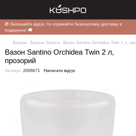
🎁 Залишайте відгук, та отримайте безкоштовну доставку в
подарунок! 🚚
Вазони
Вазони Santino
Вазон Santino Orchidea Twin 2 л, пр
Вазон Santino Orchidea Twin 2 л,
прозорий
Артикул:
2008671
Написати відгук