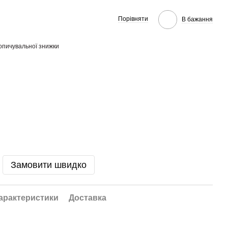
Порівняти
В бажання
опичувальної знижки
Замовити швидко
арактеристики
Доставка