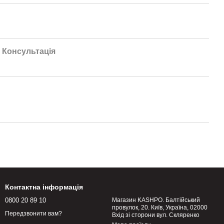
Консультація
Контактна інформація
0800 20 89 10
Магазин KASHPO. Балтійський
провулок, 20. Київ, Україна, 02000
Передзвонити вам?
Вхід зі сторони вул. Скляренко