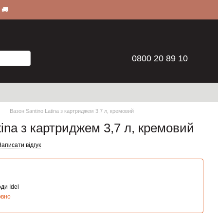
 🚚
0800 20 89 10
Вазон Santino Latina з картриджем 3,7 л, кремовий
tina з картриджем 3,7 л, кремовий
аписати відгук
ди Idel
овно