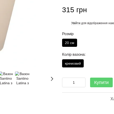
315 грн
Увійти
для відображення нак
%
Розмір
20 см
Колір вазона:
кремовий
Купити
Х