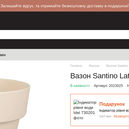
 Залишайте відгук, та отримайте безкоштовну доставку в подарунок!
зин
Головна
Вазони
Вазони Santino
Вазон Santino La
В наявності
Артикул: 2023025
Н
Подарунок
Індикатор рівня во
107 грн
безкошт