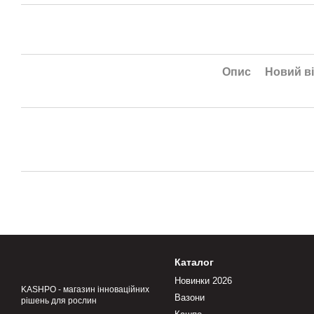
Опис
Новий ві
Каталог
Новинки 2026
KASHPO - магазин інноваційних
Вазони
рішень для рослин