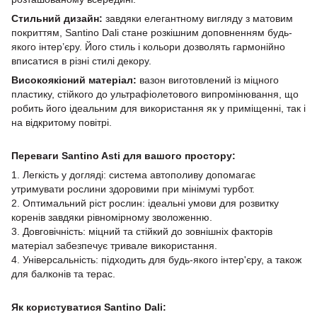
Стильний дизайн:
завдяки елегантному вигляду з матовим
покриттям, Santino Dali стане розкішним доповненням будь-
якого інтер’єру. Його стиль і кольори дозволять гармонійно
вписатися в різні стилі декору.
Високоякісний матеріал:
вазон виготовлений із міцного
пластику, стійкого до ультрафіолетового випромінювання, що
робить його ідеальним для використання як у приміщенні, так і
на відкритому повітрі.
Переваги Santino Asti для вашого простору:
1. Легкість у догляді: система автополиву допомагає
утримувати рослини здоровими при мінімумі турбот.
2. Оптимальний ріст рослин: ідеальні умови для розвитку
коренів завдяки рівномірному зволоженню.
3. Довговічність: міцний та стійкий до зовнішніх факторів
матеріал забезпечує тривале використання.
4. Універсальність: підходить для будь-якого інтер'єру, а також
для балконів та терас.
Як користуватися Santino Dali: