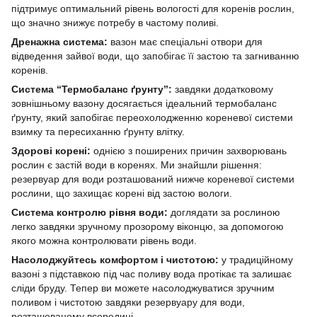
підтримує оптимальний рівень вологості для коренів рослин,
що значно знижує потребу в частому поливі.
Дренажна система:
вазон має спеціальні отвори для
відведення зайвої води, що запобігає її застою та загниванню
коренів.
Система “Термобаланс ґрунту”:
завдяки додатковому
зовнішньому вазону досягається ідеальний термобаланс
ґрунту, який запобігає переохолодженню кореневої системи
взимку та пересиханню ґрунту влітку.
Здорові корені:
однією з поширених причин захворювань
рослин є застій води в коренях. Ми знайшли рішення:
резервуар для води розташований нижче кореневої системи
рослини, що захищає корені від застою вологи.
Система контролю рівня води:
доглядати за рослиною
легко завдяки зручному прозорому віконцю, за допомогою
якого можна контролювати рівень води.
Насолоджуйтесь комфортом і чистотою:
у традиційному
вазоні з підставкою під час поливу вода протікає та залишає
сліди бруду. Тепер ви можете насолоджуватися зручним
поливом і чистотою завдяки резервуару для води,
розташованому всередині.