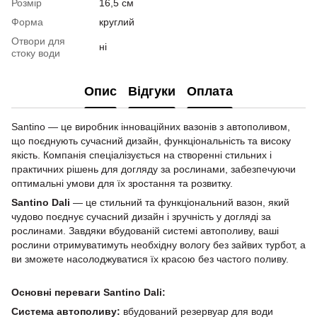
Розмір
16,5 см
Форма
круглий
Отвори для
ні
стоку води
Опис
Відгуки
Оплата
Santino — це виробник інноваційних вазонів з автополивом,
що поєднують сучасний дизайн, функціональність та високу
якість. Компанія спеціалізується на створенні стильних і
практичних рішень для догляду за рослинами, забезпечуючи
оптимальні умови для їх зростання та розвитку.
Santino Dali
— це стильний та функціональний вазон, який
чудово поєднує сучасний дизайн і зручність у догляді за
рослинами. Завдяки вбудованій системі автополиву, ваші
рослини отримуватимуть необхідну вологу без зайвих турбот, а
ви зможете насолоджуватися їх красою без частого поливу.
Основні переваги Santino Dali:
Система автополиву:
вбудований резервуар для води