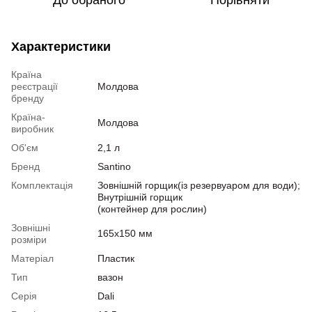
До обраного
Порівняти
Характеристики
Країна
реєстрації
Молдова
бренду
Країна-
Молдова
виробник
Об'єм
2,1 л
Бренд
Santino
Комплектація
Зовнішній горщик(із резервуаром для води);
Внутрішній горщик
(контейнер для рослин)
Зовнішні
165х150 мм
розміри
Матеріал
Пластик
Тип
вазон
Серія
Dali