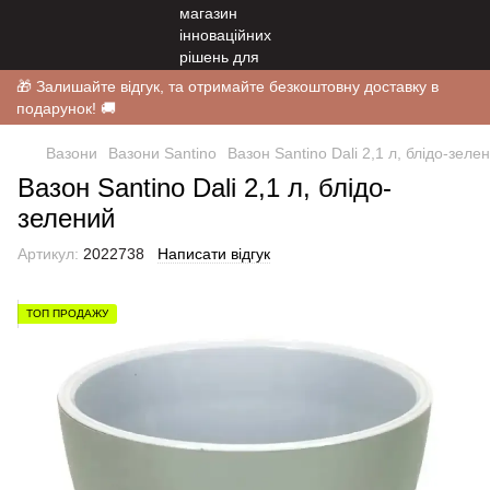
🎁 Залишайте відгук, та отримайте безкоштовну доставку в
подарунок! 🚚
Вазони
Вазони Santino
Вазон Santino Dali 2,1 л, блідо-зеле
Вазон Santino Dali 2,1 л, блідо-
зелений
Артикул:
2022738
Написати відгук
ТОП ПРОДАЖУ