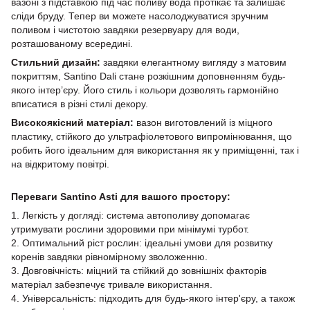
вазоні з підставкою під час поливу вода протікає та залишає
сліди бруду. Тепер ви можете насолоджуватися зручним
поливом і чистотою завдяки резервуару для води,
розташованому всередині.
Стильний дизайн:
завдяки елегантному вигляду з матовим
покриттям, Santino Dali стане розкішним доповненням будь-
якого інтер’єру. Його стиль і кольори дозволять гармонійно
вписатися в різні стилі декору.
Високоякісний матеріал:
вазон виготовлений із міцного
пластику, стійкого до ультрафіолетового випромінювання, що
робить його ідеальним для використання як у приміщенні, так і
на відкритому повітрі.
Переваги Santino Asti для вашого простору:
1. Легкість у догляді: система автополиву допомагає
утримувати рослини здоровими при мінімумі турбот.
2. Оптимальний ріст рослин: ідеальні умови для розвитку
коренів завдяки рівномірному зволоженню.
3. Довговічність: міцний та стійкий до зовнішніх факторів
матеріал забезпечує тривале використання.
4. Універсальність: підходить для будь-якого інтер'єру, а також