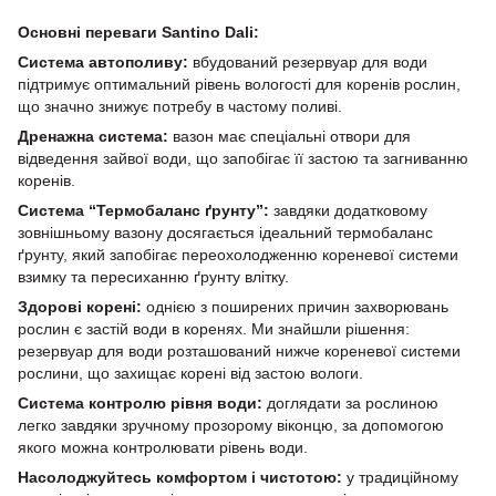
Основні переваги Santino Dali:
Система автополиву:
вбудований резервуар для води
підтримує оптимальний рівень вологості для коренів рослин,
що значно знижує потребу в частому поливі.
Дренажна система:
вазон має спеціальні отвори для
відведення зайвої води, що запобігає її застою та загниванню
коренів.
Система “Термобаланс ґрунту”:
завдяки додатковому
зовнішньому вазону досягається ідеальний термобаланс
ґрунту, який запобігає переохолодженню кореневої системи
взимку та пересиханню ґрунту влітку.
Здорові корені:
однією з поширених причин захворювань
рослин є застій води в коренях. Ми знайшли рішення:
резервуар для води розташований нижче кореневої системи
рослини, що захищає корені від застою вологи.
Система контролю рівня води:
доглядати за рослиною
легко завдяки зручному прозорому віконцю, за допомогою
якого можна контролювати рівень води.
Насолоджуйтесь комфортом і чистотою:
у традиційному