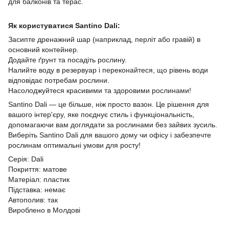
для балконів та терас.
Як користуватися Santino Dali:
Засипте дренажний шар (наприклад, перліт або гравій) в
основний контейнер.
Додайте ґрунт та посадіть рослину.
Налийте воду в резервуар і переконайтеся, що рівень води
відповідає потребам рослини.
Насолоджуйтеся красивими та здоровими рослинами!
Santino Dali — це більше, ніж просто вазон. Це рішення для
вашого інтер'єру, яке поєднує стиль і функціональність,
допомагаючи вам доглядати за рослинами без зайвих зусиль.
Виберіть Santino Dali для вашого дому чи офісу і забезпечте
рослинам оптимальні умови для росту!
Серія: Dali
Покриття: матове
Матеріал: пластик
Підставка: немає
Автополив: так
Вироблено в Молдові