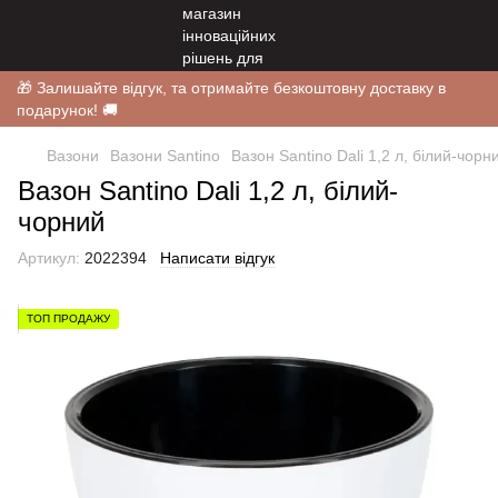
🎁 Залишайте відгук, та отримайте безкоштовну доставку в
подарунок! 🚚
Вазони
Вазони Santino
Вазон Santino Dali 1,2 л, білий-чорн
Вазон Santino Dali 1,2 л, білий-
чорний
Артикул:
2022394
Написати відгук
ТОП ПРОДАЖУ