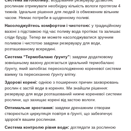
Система автополиву:
вбудований резервуар дозволяє
рослинам отримувати необхідну кількість вологи протягом 4
тижнів. Ідеальне рішення для людей із обмеженим вільним
часом. Немає потреби в щоденному поливі.
Насолоджуйтесь комфортом і чистотою:
у традиційному
вазоні з підставкою під час поливу вода протікає та залишає
сліди бруду. Тепер ви можете насолоджуватися зручним
поливом і чистотою завдяки резервуару для води,
розташованому всередині.
Система “Термобаланс ґрунту”:
завдяки додатковому
зовнішньому вазону досягається ідеальний термобаланс
ґрунту, який запобігає переохолодженню кореневої системи
взимку та пересиханню ґрунту влітку.
Здорові корені:
однією з поширених причин захворювань
рослин є застій води в коренях. Ми знайшли рішення:
резервуар для води розташований нижче кореневої системи
рослини, що захищає корені від застою вологи.
Оптимальне зростання:
завдяки дренажним отворам
створюється циркуляція повітря в ґрунті, що забезпечує
здоров'я вашим рослинам.
Система контролю рівня води:
доглядати за рослиною