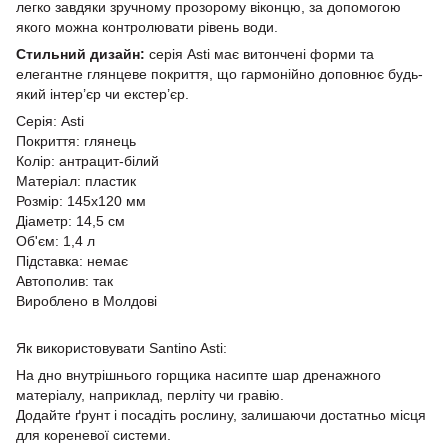
легко завдяки зручному прозорому віконцю, за допомогою
якого можна контролювати рівень води.
Стильний дизайн:
серія Asti має витончені форми та
елегантне глянцеве покриття, що гармонійно доповнює будь-
який інтер’єр чи екстер’єр.
Серія: Asti
Покриття: глянець
Колір: антрацит-білий
Матеріал: пластик
Розмір: 145х120 мм
Діаметр: 14,5 см
Об'єм: 1,4 л
Підставка: немає
Автополив: так
Вироблено в Молдові
Як використовувати Santino Asti:
На дно внутрішнього горщика насипте шар дренажного
матеріалу, наприклад, перліту чи гравію.
Додайте ґрунт і посадіть рослину, залишаючи достатньо місця
для кореневої системи.