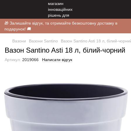
🎁 Залишайте відгук, та отримайте безкоштовну доставку в
подарунок! 🚚
Вазони
Вазони Santino
Вазон Santino Asti 18 л, білий-чорни
Вазон Santino Asti 18 л, білий-чорний
Артикул:
2019066
Написати відгук