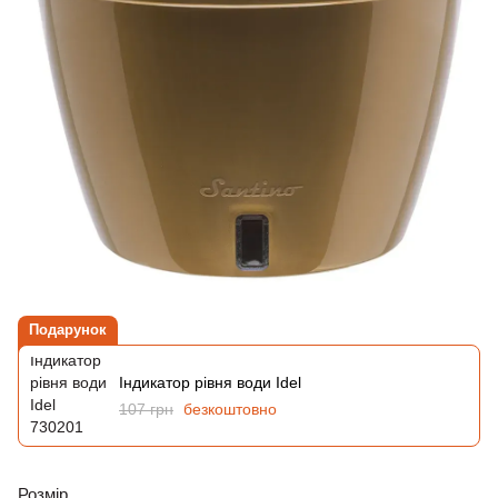
Подарунок
Індикатор рівня води Idel
107 грн
безкоштовно
Розмір