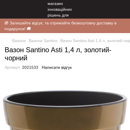
🎁 Залишайте відгук, та отримайте безкоштовну доставку в
подарунок! 🚚
Вазони
Вазони Santino
Вазон Santino Asti 1,4 л, золотий-чо
Вазон Santino Asti 1,4 л, золотий-
чорний
Артикул:
2021533
Написати відгук