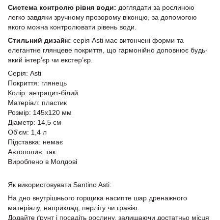
Система контролю рівня води:
доглядати за рослиною
легко завдяки зручному прозорому віконцю, за допомогою
якого можна контролювати рівень води.
Стильний дизайн:
серія Asti має витончені форми та
елегантне глянцеве покриття, що гармонійно доповнює будь-
який інтер’єр чи екстер’єр.
Серія: Asti
Покриття: глянець
Колір: антрацит-білий
Матеріал: пластик
Розмір: 145х120 мм
Діаметр: 14,5 см
Об'єм: 1,4 л
Підставка: немає
Автополив: так
Вироблено в Молдові
Як використовувати Santino Asti:
На дно внутрішнього горщика насипте шар дренажного
матеріалу, наприклад, перліту чи гравію.
Додайте ґрунт і посадіть рослину, залишаючи достатньо місця