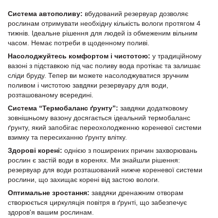
Система автополиву:
вбудований резервуар дозволяє
рослинам отримувати необхідну кількість вологи протягом 4
тижнів. Ідеальне рішення для людей із обмеженим вільним
часом. Немає потреби в щоденному поливі.
Насолоджуйтесь комфортом і чистотою:
у традиційному
вазоні з підставкою під час поливу вода протікає та залишає
сліди бруду. Тепер ви можете насолоджуватися зручним
поливом і чистотою завдяки резервуару для води,
розташованому всередині.
Система “Термобаланс ґрунту”:
завдяки додатковому
зовнішньому вазону досягається ідеальний термобаланс
ґрунту, який запобігає переохолодженню кореневої системи
взимку та пересиханню ґрунту влітку.
Здорові корені:
однією з поширених причин захворювань
рослин є застій води в коренях. Ми знайшли рішення:
резервуар для води розташований нижче кореневої системи
рослини, що захищає корені від застою вологи.
Оптимальне зростання:
завдяки дренажним отворам
створюється циркуляція повітря в ґрунті, що забезпечує
здоров'я вашим рослинам.