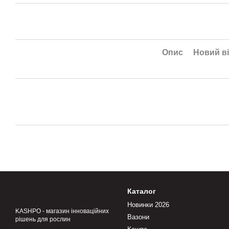
Опис
Новий ві
Каталог
Новинки 2026
KASHPO - магазин інноваційних
Вазони
рішень для рослин