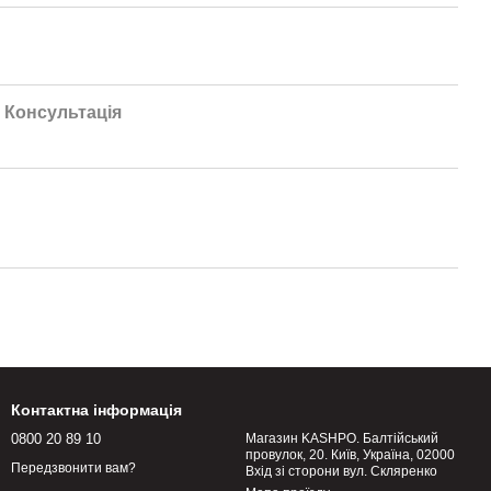
Консультація
Контактна інформація
0800 20 89 10
Магазин KASHPO. Балтійський
провулок, 20. Київ, Україна, 02000
Передзвонити вам?
Вхід зі сторони вул. Скляренко