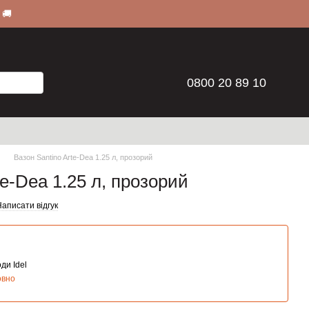
 🚚
0800 20 89 10
Вазон Santino Arte-Dea 1.25 л, прозорий
te-Dea 1.25 л, прозорий
аписати відгук
ди Idel
овно