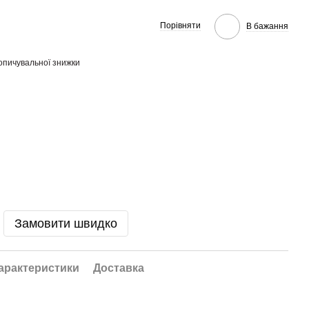
Порівняти
В бажання
опичувальної знижки
Замовити швидко
арактеристики
Доставка