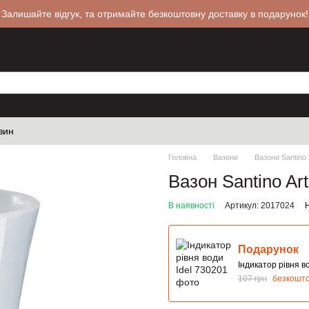
 Залишайте відгук, та отримайте безкоштовну доставку в подарунок!
зин
Головна
Вазони
Вазони Santino
Вазон Santino Ar
В наявності
Артикул: 2017024
Н
Подарунок
Індикатор рівня во
107 грн
безкошт