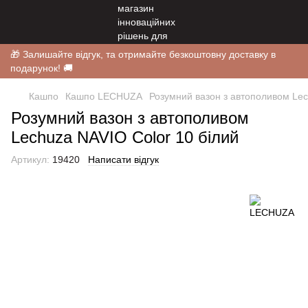
🎁 Залишайте відгук, та отримайте безкоштовну доставку в
подарунок! 🚚
Кашпо
Кашпо LECHUZA
Розумний вазон з автополивом Lec
Розумний вазон з автополивом
Lechuza NAVIO Color 10 білий
Артикул:
19420
Написати відгук