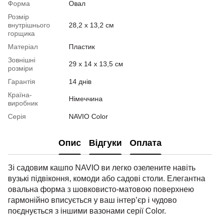
Форма
Овал
Розмір
внутрішнього
28,2 x 13,2 см
горщика
Матеріал
Пластик
Зовнішні
29 x 14 x 13,5 см
розміри
Гарантія
14 днів
Країна-
Німеччина
виробник
Серія
NAVIO Color
Опис
Відгуки
Оплата
Зі садовим кашпо NAVIO ви легко озелените навіть
вузькі підвіконня, комоди або садові столи. Елегантна
овальна форма з шовковисто-матовою поверхнею
гармонійно вписується у ваш інтер’єр і чудово
поєднується з іншими вазонами серії Color.