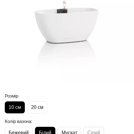
Розмір
10 cм
20 см
Колір вазона:
Бежевий
Білий
Мускат
Сірий