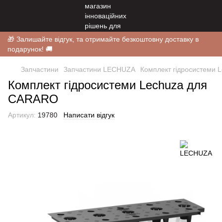
🎁 Залишайте відгук, та отримайте безкоштовну доставку в
подарунок! 🚚
Запчастини
Запчастини LECHUZA
Комплект гідросистеми
Комплект гідросистеми Lechuza для
CARARO
Артикул:
19780
Написати відгук