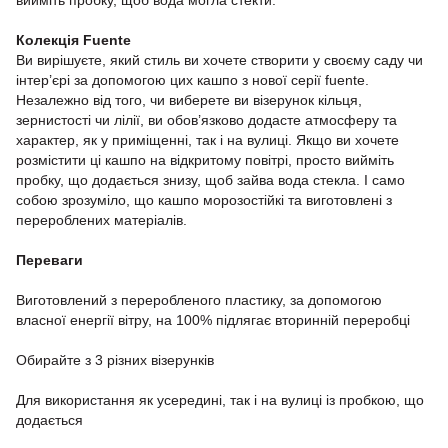
вийміть пробку, щоб вода могла стекти.
Колекція Fuente
Ви вирішуєте, який стиль ви хочете створити у своєму саду чи
інтер’єрі за допомогою цих кашпо з нової серії fuente.
Незалежно від того, чи виберете ви візерунок кільця,
зернистості чи лілії, ви обов’язково додасте атмосферу та
характер, як у приміщенні, так і на вулиці. Якщо ви хочете
розмістити ці кашпо на відкритому повітрі, просто вийміть
пробку, що додається знизу, щоб зайва вода стекла. І само
собою зрозуміло, що кашпо морозостійкі та виготовлені з
перероблених матеріалів.
Переваги
Виготовлений з переробленого пластику, за допомогою
власної енергії вітру, на 100% підлягає вторинній переробці
Обирайте з 3 різних візерунків
Для використання як усередині, так і на вулиці із пробкою, що
додається