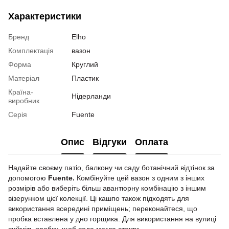
Характеристики
Бренд
Elho
Комплектація
вазон
Форма
Круглий
Матеріал
Пластик
Країна-
Нідерланди
виробник
Серія
Fuente
Опис
Відгуки
Оплата
Надайте своєму патіо, балкону чи саду ботанічний відтінок за
допомогою
Fuente.
Комбінуйте цей вазон з одним з інших
розмірів або виберіть більш авантюрну комбінацію з іншим
візерунком цієї колекції. Ці кашпо також підходять для
використання всередині приміщень; переконайтеся, що
пробка вставлена ​​у дно горщика. Для використання на вулиці