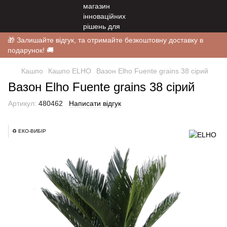
🎁 Залишайте відгук, та отримайте безкоштовну доставку в
подарунок! 🚚
Кашпо
Кашпо ELHO
Вазон Elho Fuente grains 38 сірий
Вазон Elho Fuente grains 38 сірий
Артикул:
480462
Написати відгук
♻️ ЕКО-ВИБІР