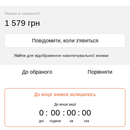
Немає в наявності
1 579 грн
Повідомити, коли з'явиться
Увійти
для відображення накопичувальної знижки
%
До обраного
Порівняти
До кінця знижок залишилось
До кінця акції
0
00
00
00
дні
години
хв
сек