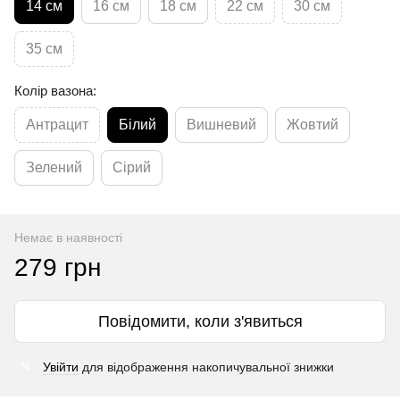
14 см
16 см
18 см
22 см
30 см
35 см
Колір вазона:
Антрацит
Білий
Вишневий
Жовтий
Зелений
Сірий
Немає в наявності
279 грн
Повідомити, коли з'явиться
Увійти
для відображення накопичувальної знижки
%