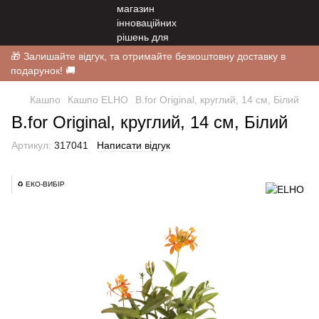
🎁 Залишайте відгук, та отримайте безкоштовну доставку в
подарунок! 🚚
Кашпо
Кашпо ELHO
B.for Original, круглий, 14 см, Білий
B.for Original, круглий, 14 см, Білий
Артикул:
317041
Написати відгук
♻️ ЕКО-ВИБІР