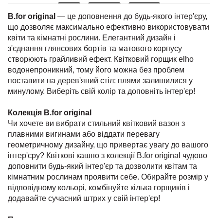
B.for original
— це доповнення до будь-якого інтер'єру,
що дозволяє максимально ефективно використовувати
квіти та кімнатні рослини. Елегантний дизайн і
з'єднання глянсових бортів та матового корпусу
створюють грайливий ефект. Квітковий горщик elho
водонепроникний, тому його можна без проблем
поставити на дерев'яний стіл: плями залишилися у
минулому. Виберіть свій колір та доповніть інтер'єр!
Колекція B.for original
Чи хочете ви вибрати стильний квітковий вазон з
плавними вигинами або віддати перевагу
геометричному дизайну, що привертає увагу до вашого
інтер'єру? Квіткові кашпо з колекції B.for original чудово
доповнити будь-який інтер'єр та дозволити квітам та
кімнатним рослинам проявити себе. Обирайте розмір у
відповідному кольорі, комбінуйте кілька горщиків і
додавайте сучасний штрих у свій інтер'єр!