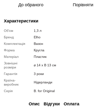
До обраного
Порівняти
Характеристики
Об'єм
1,3 л
Бренд
Elho
Комплектація
Вазон
Форма
Кругла
Матеріал
Пластик
Зовнішні
⌀ 14 x В 13 см
розміри
Гарантія
3 роки
Країна-
Нідерланди
виробник
Серія
B. for Original
Опис
Відгуки
Оплата