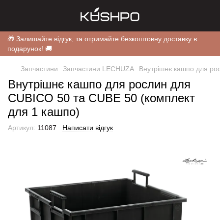
🎁 Залишайте відгук, та отримайте безкоштовну доставку в
подарунок! 🚚
Запчастини
Запчастини LECHUZA
Внутрішнє кашпо для ро
Внутрішнє кашпо для рослин для
CUBICO 50 та CUBE 50 (комплект
для 1 кашпо)
Артикул:
11087
Написати відгук