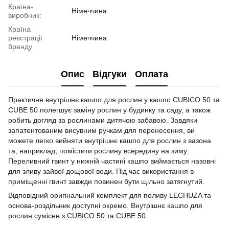
Країна-
Німеччина
виробник:
Країна
реєстрації
Німеччина
бренду
Опис
Відгуки
Оплата
Практичне внутрішнє кашпо для рослин у кашпо CUBICO 50 та
CUBE 50 полегшує заміну рослин у будинку та саду, а також
робить догляд за рослинами дитячою забавою. Завдяки
запатентованим висувним ручкам для перенесення, ви
можете легко вийняти внутрішнє кашпо для рослин з вазона
та, наприклад, помістити рослину всередину на зиму.
Переливний гвинт у нижній частині кашпо виймається назовні
для зливу зайвої дощової води. Під час використання в
приміщенні гвинт завжди повинен бути щільно затягнутий.
Відповідний оригінальний комплект для поливу LECHUZA та
основа-роздільник доступні окремо. Внутрішнє кашпо для
рослин сумісне з CUBICO 50 та CUBE 50.