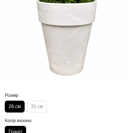
Розмір
26 см
31 см
Колір вазона:
Граніт