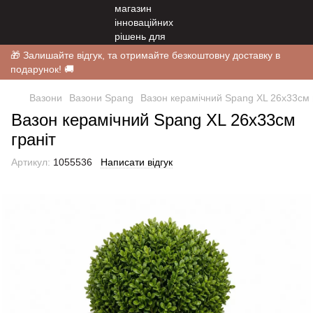
🎁 Залишайте відгук, та отримайте безкоштовну доставку в
подарунок! 🚚
Вазони
Вазони Spang
Вазон керамічний Spang XL 26х33см 
Вазон керамічний Spang XL 26х33см
граніт
Артикул:
1055536
Написати відгук