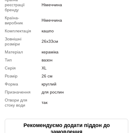
реєстрації
Німеччина
бренду
Країна-
Німеччина
виробник
Комплектація
кашпо
Зовнішні
26х33см
розміри
Матеріал
кераміка
Тип
вазон
Серія
XL
Розмір
26 см
Форма
круглий
Призначення
для рослин
Отвори для
так
стоку води
Рекомендуємо додати піддон до
замовлення