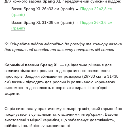
Для кожного вазона
Spang XL
передбачений сумісний піддон:
Вазон Spang XL 26×33 см (граніт) →
Піддон 22×2,8 см
(граніт)
Вазон Spang XL 31×38 см (граніт) →
Піддон 26×3,6 см
(граніт)
💡
Обирайте піддон відповідно до розміру та кольору вазона
для правильної посадки та захисту поверхонь від вологи.
Керамічні вазони Spang XL
— це ідеальне рішення для
великих кімнатних рослин та декоративного озеленення
просторів. Завдяки збільшеним розмірам (26×33 см та 31×38
см) вазони підходять для рослин із розвиненою кореневою
системою та дозволяють створювати виразні інтер’єрні
акценти.
Серія виконана у практичному кольорі
граніт
, який гармонійно
поєднується з сучасними та класичними інтер’єрами. Вазони
виготовлені з міцної кераміки, що забезпечує довговічність,
стійкість і надійність у використанні.