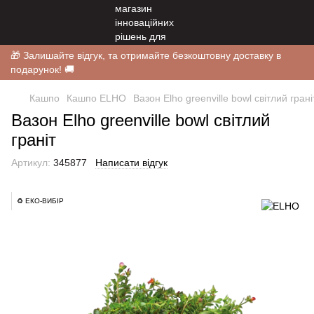
🎁 Залишайте відгук, та отримайте безкоштовну доставку в
подарунок! 🚚
Кашпо
Кашпо ELHO
Вазон Elho greenville bowl світлий грані
Вазон Elho greenville bowl світлий
граніт
Артикул:
345877
Написати відгук
♻️ ЕКО-ВИБІР