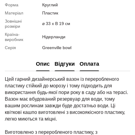
Форма
Круглий
Матеріал
Пластик
Зовнішні
⌀ 33 x В 19 см
розміри
Країна-
Нідерланди
виробник
Серія
Greenville bowl
Опис
Відгуки
Оплата
Цей гарний дизайнерський вазон із переробленого
пластику стійкий до морозу і тому підходить для
використання будь-якої пори року в саду або на терасі.
Вазон має вбудований резервуар для води, тому
вашим рослинам завжди буде достатньо води. Ці
квіткові кашпо виготовлені з високоякісного пластику,
легко миються та міцні.
Виготовлено з переробленого пластику, з