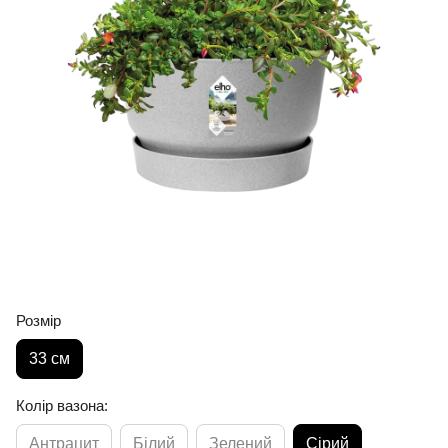
Розмір
33 см
Колір вазона:
Антрацит
Білий
Зелений
Сірий