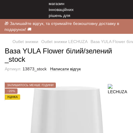
🎁 Залишайте відгук, та отримайте безкоштовну доставку в
подарунок! 🚚
Outlet знижки
Outlet знижки LECHUZA
Ваза YULA Flower біл
Ваза YULA Flower білий/зелений
_stock
Артикул:
13873_stock
Написати відгук
ЗАЛИШИЛОСЬ МЕНШЕ ГОДИНИ
−20%
УЦІНКА