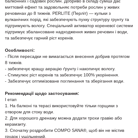
балконних і садових рослин. Добриво в складі суміші дає
миттєвий ефект та задовольняє потреби рослин у живих
речовинах до 8 тижнів. PERLITE (Перліт) — кульки з
вулканічних порід, які забезпечують пухку структуру грунту та
підтримують вологу. Спеціальний активатор кореневої системи
підтримує збалансоване надходження живих речовин і води,
та забезпечує гарний ріст коренів.
Особливості:
- Після пересадки не вимагається внесення добрив протягом
8 тижнів.
- забезпечує кращу аерацію ґрунту і накопичує вологу.
- Стимулює ріст коренів та забезпечує 100% укорінення.
- Забезпечує оптимізоване поглинання та зберігання води.
Рекомендації щодо застосування:
І етап
1. На балконі та терасі використовуйте тільки горщики з
отвором для стоку води.
2. Для хорошого дренажу можна додати трохи гравію або
керамзиту.
3. Спочатку роздробити COMPO SANA®, щоб він не містив
грудок і ущільнений.