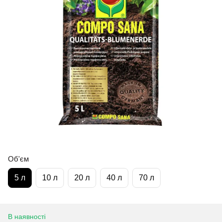
Об'єм
5 л
10 л
20 л
40 л
70 л
В наявності