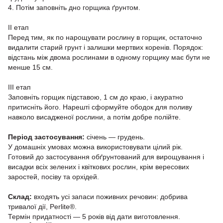
4. Потім заповніть дно горщика ґрунтом.
ІІ етап
Перед тим, як по нарощувати рослину в горщик, остаточно
видалити старий грунт і залишки мертвих коренів. Порядок:
відстань між двома рослинами в одному горщику має бути не
менше 15 см.
ІІІ етап
Заповніть горщик підставою, 1 см до краю, і акуратно
притисніть його. Нарешті сформуйте ободок для поливу
навколо висадженої рослини, а потім добре полійте.
Період застосування:
січень — грудень.
У домашніх умовах можна використовувати цілий рік.
Готовий до застосування обґрунтований для вирощування і
висадки всіх зелених і квіткових рослин, крім вересових
заростей, посіву та орхідей.
Склад:
входять усі запаси поживних речовин: добрива
тривалої дії, Perlite®.
Термін придатності — 5 років від дати виготовлення.