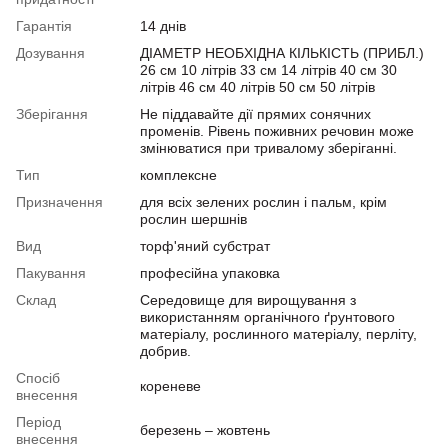
Гарантія
14 днів
Дозування
ДІАМЕТР НЕОБХІДНА КІЛЬКІСТЬ (ПРИБЛ.)
26 см 10 літрів 33 см 14 літрів 40 см 30
літрів 46 см 40 літрів 50 см 50 літрів
Зберігання
Не піддавайте дії прямих сонячних
променів. Рівень поживних речовин може
змінюватися при тривалому зберіганні.
Тип
комплексне
Призначення
для всіх зелених рослин і пальм, крім
рослин шершнів
Вид
торф'яний субстрат
Пакування
професійна упаковка
Склад
Середовище для вирощування з
використанням органічного ґрунтового
матеріалу, рослинного матеріалу, перліту,
добрив.
Спосіб
кореневе
внесення
Період
березень – жовтень
внесення