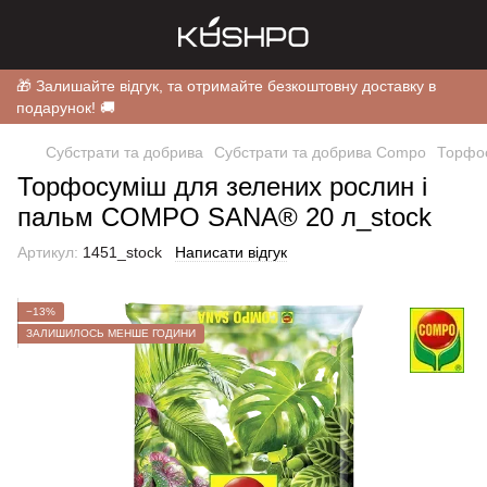
🎁 Залишайте відгук, та отримайте безкоштовну доставку в
подарунок! 🚚
Субстрати та добрива
Субстрати та добрива Compo
Торфос
Торфосуміш для зелених рослин і
пальм COMPO SANA® 20 л_stock
Артикул:
1451_stock
Написати відгук
−13%
ЗАЛИШИЛОСЬ МЕНШЕ ГОДИНИ