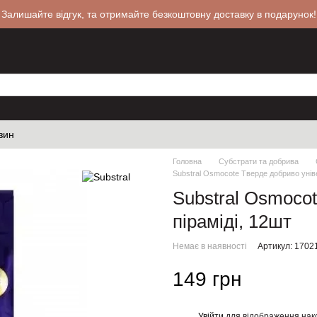
 Залишайте відгук, та отримайте безкоштовну доставку в подарунок!
зин
Головна
Субстрати та добрива
Substral Osmocote Тверде добриво уніве
Substral Osmoco
піраміді, 12шт
Немає в наявності
Артикул: 1702
149 грн
Увійти
для відображення нак
%