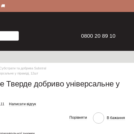
 🚚
0800 20 89 10
Субстрати та добрива Substral
рсальне у піраміді, 12шт
te Тверде добриво універсальне у
111
Написати відгук
Порівняти
В бажання
опичувальної знижки