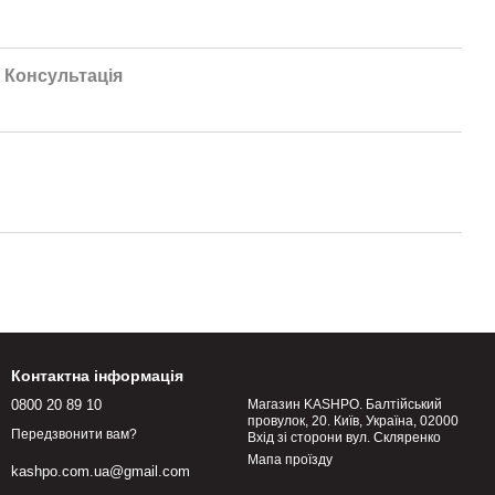
Консультація
Контактна інформація
0800 20 89 10
Магазин KASHPO. Балтійський
провулок, 20. Київ, Україна, 02000
Передзвонити вам?
Вхід зі сторони вул. Скляренко
Мапа проїзду
kashpo.com.ua@gmail.com