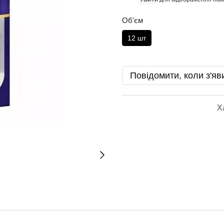
Об'єм
12 шт
Повідомити, коли з'яв
Х