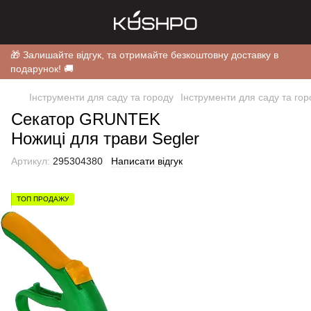
🎁 Залишайте відгук, та отримайте безкоштовну доставку в
подарунок! 🚚
Інструменти для саду та городу
Інструменти для саду та г
Секатор GRUNTEK
Ножиці для трави Segler
Артикул:
295304380
Написати відгук
ТОП ПРОДАЖУ