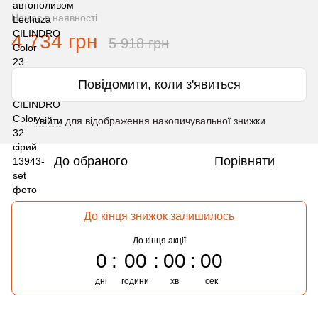
Немає в наявності
4 734 грн
5 918 грн
Повідомити, коли з'явиться
Увійти
для відображення накопичувальної знижки
%
До обраного
Порівняти
До кінця знижок залишилось
До кінця акції
0
00
00
00
дні
години
хв
сек