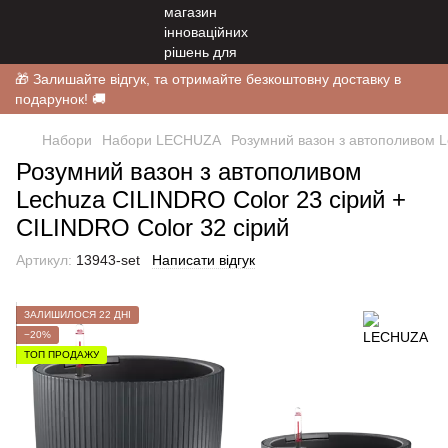
🎁 Залишайте відгук, та отримайте безкоштовну доставку в
подарунок! 🚚
Набори
Набори LECHUZA
Розумний вазон з автополивом L
Розумний вазон з автополивом
Lechuza CILINDRO Color 23 сірий +
CILINDRO Color 32 сірий
Артикул:
13943-set
Написати відгук
ЗАЛИШИЛОСЯ 22 ДНІ
−20%
ТОП ПРОДАЖУ