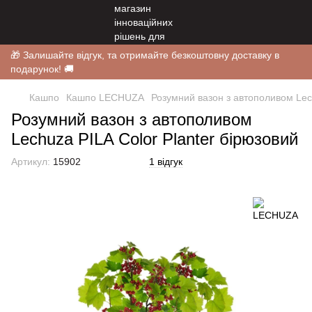
🎁 Залишайте відгук, та отримайте безкоштовну доставку в
подарунок! 🚚
Кашпо
Кашпо LECHUZA
Розумний вазон з автополивом Lech
Розумний вазон з автополивом
Lechuza PILA Color Planter бірюзовий
Артикул:
15902
1 відгук