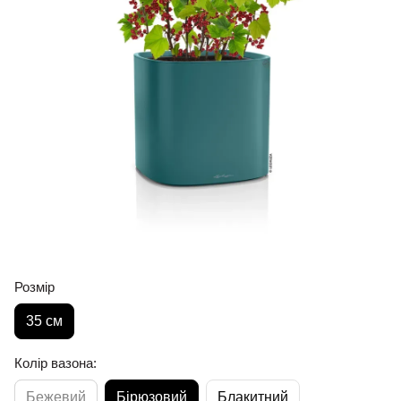
Розмір
35 см
Колір вазона:
Бежевий
Бірюзовий
Блакитний