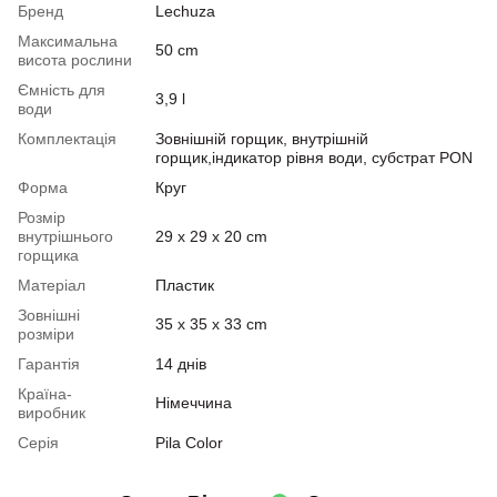
Бренд
Lechuza
Максимальна
50 cm
висота рослини
Ємність для
3,9 l
води
Комплектація
Зовнішній горщик, внутрішній
горщик,індикатор рівня води, субстрат PON
Форма
Круг
Розмір
внутрішнього
29 x 29 x 20 cm
горщика
Матеріал
Пластик
Зовнішні
35 x 35 x 33 cm
розміри
Гарантія
14 днів
Країна-
Німеччина
виробник
Серія
Pila Color