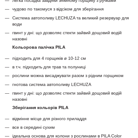
легка посадка завдяки знімному горщику з ручками
чудово по такомуся з відсіком для зберігання
Система автополиву LECHUZA та великий резервуар для
води
гвинт у дні: що дозволяє стекти зайвий дощовий водій
назовні
Кольорова палічка PILA
підходить для 4 горщиків ø 10-12 см
в т.ч. підходить для трав та полуниці
рослини можна висаджувати разом з рідним горщиком
гнотова система автополиву LECHUZA
гвинт у дні: що дозволяє стекти зайвий дощовий водій
назовні
Зберігання кольорів PILA
відмінне місце для різного приладдя
все в середині сухим
ідеальна основа для колони з рослинами в PILA Color