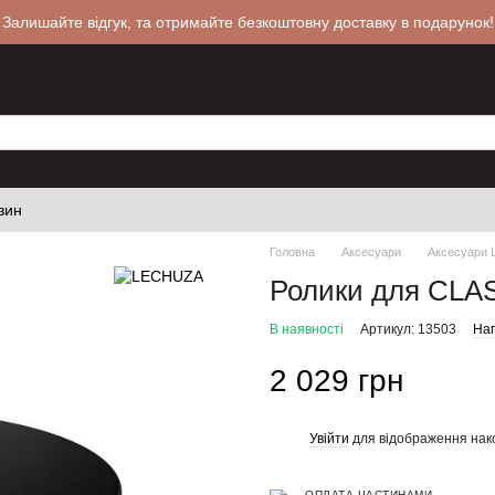
 Залишайте відгук, та отримайте безкоштовну доставку в подарунок!
зин
Головна
Аксесуари
Аксесуари
Ролики для CLA
В наявності
Артикул: 13503
Нап
2 029 грн
Увійти
для відображення нак
%
ОПЛАТА ЧАСТИНАМИ