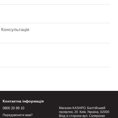
Консультація
Контактна інформація
0800 20 89 10
Магазин KASHPO. Балтійський
провулок, 20. Київ, Україна, 02000
Передзвонити вам?
Вхід зі сторони вул. Скляренко