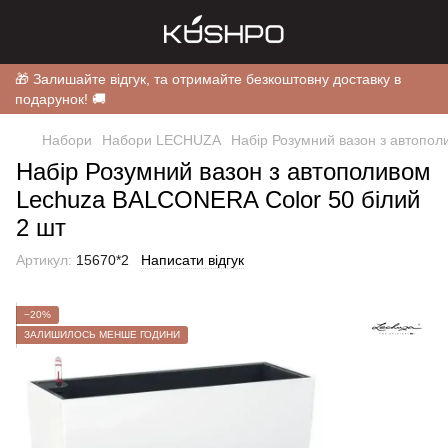
🎁 Залишайте відгук, та отримайте безкоштовну доставку в
подарунок! 🚚
Набори
Набори LECHUZA
Набір Розумний вазон з автопо
Набір Розумний вазон з автополивом
Lechuza BALCONERA Color 50 білий
2 шт
Артикул:
15670*2
Написати відгук
−20%
ЗАЛИШИЛОСЬ МЕНШЕ ГОДИНИ