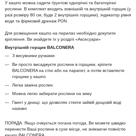
У кашпо можна садити ґрунтові однорічні та багаторічні
рослини. В комплект входить зовнішній та внутрішній горщик (у
разі розміру 80 см, буде 2 внутрішніх горщики), індикатор рівня
води та фірмовий дренаж PON.
Для розміщення кашпо на перилах необхідно докупити
кріплення. Ви знайдете їх у розділі «Аксесуари»
Внутрішній горщик BALCONERA
З висувними ручками
Ви просто висаджуєте рослини в горщики, кріпите
BALCONERA на стіні або на парапет, а потім вставляєте
горщики у кашпо
Легка заміна рослин
Можна легко забирати рослини на зиму
Гвинт у днищі: що дозволяє стекти зайвій дощовій воді
назовні
ПОРАДА: Якщо очікується погана погода, Ви можете швидко
перенести Ваші рослини в сухе місце, не знімаючи повністю
кашпо BALCONERA