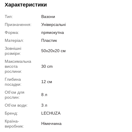
Характеристики
Тип:
Вазони
Призначення:
Універсальні
Форма:
прямокутна
Матеріал:
Пластик
Зовнішні
50х20х20 см
розміри:
Максимальна
висота
30 cm
рослини:
Глибина
12 см
посадки:
Об'єм для
8 л
рослин:
Об'єм води:
3 л
Бренд:
LECHUZA
Країна-
Німеччина
виробник: