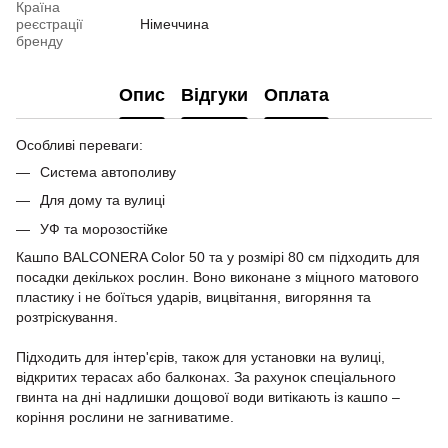
Країна
реєстрації
Німеччина
бренду
Опис
Відгуки
Оплата
Особливі переваги:
Система автополиву
Для дому та вулиці
УФ та морозостійке
Кашпо BALCONERA Color 50 та у розмірі 80 см підходить для
посадки декількох рослин. Воно виконане з міцного матового
пластику і не боїться ударів, вицвітання, вигоряння та
розтріскування.
Підходить для інтер'єрів, також для установки на вулиці,
відкритих терасах або балконах. За рахунок спеціального
гвинта на дні надлишки дощової води витікають із кашпо –
коріння рослини не загниватиме.