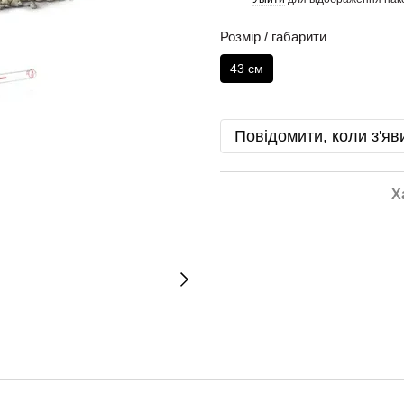
Розмір / габарити
43 см
Повідомити, коли з'яв
Х