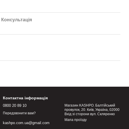
Консультація
Контактна інформація
0800 20 89 10
Магазин KASHPO. Балтійський
провулок, 20. Київ, Україна, 02000
Передзвонити вам?
Вхід зі сторони вул. Скляренко
Мапа проїзду
kashpo.com.ua@gmail.com