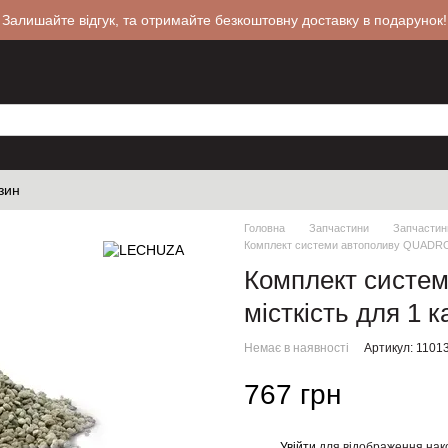
 Залишайте відгук, та отримайте безкоштовну доставку в подарунок!
зин
Головна
Запчастини
Запчасти
Комплект системи автополиву QUADRO L
Комплект систе
місткість для 1 
Немає в наявності
Артикул: 1101
767 грн
Увійти
для відображення нак
%