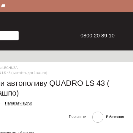
 🚚
0800 20 89 10
ни LECHUZA
S 43 ( місткість для 1 кашпо)
ми автополиву QUADRO LS 43 (
кашпо)
3
Написати відгук
Порівняти
В бажання
опичувальної знижки