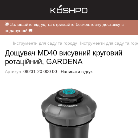
🎁 Залишайте відгук, та отримайте безкоштовну доставку в
подарунок! 🚚
Інструменти для саду та городу
Інструменти для саду та г
Дощувач MD40 висувний круговий
ротаційний, GARDENA
Артикул:
08231-20.000.00
Написати відгук