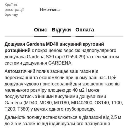
Країна
реєстрації
Німеччина
бренду
Опис
Відгуки
Оплата
Дощувач Gardena MD40 висувний круговий
ротаційний
є покращеною версією надпопулярного
дощувача Gardena S30 (арт.01554-29) та є елементом
системи дощування GARDENA.
Автоматичний полив захищає ваш газон від
пересихання та економлячи при цьому ваш час. Цей
дощувач чудово пристосований для зрошення газонів
маленького розміру площею до 40 м2 і може
поєднуватись з іншими висувними дощувачами
Gardena (MD40, MD80, MD180, MD40/300, OS140, T100,
T200, T380) у межах одного трубопроводу.
Дальність поливу встановлюється в діапазоні від 2,5 м
до 3,5 м залежно від індивідуального планування