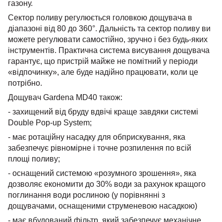
газону.
Сектор поливу регулюється головкою дощувача в
діапазоні від 80 до 360°. Дальність та сектор поливу ви
можете регулювати самостійно, зручно і без будь-яких
інструментів. Практична система висування дощувача
гарантує, що пристрій майже не помітний у періоди
«відпочинку», але буде надійно працювати, коли це
потрібно.
Дощувач Gardena MD40 також:
- захищений від бруду вдвічі краще завдяки системі
Double Pop-up System;
- має ротаційну насадку для обприскування, яка
забезпечує рівномірне і точне розпилення по всій
площі поливу;
- оснащений системою «розумного зрошення», яка
дозволяє економити до 30% води за рахунок кращого
поглинання води рослиною (у порівнянні з
дощувачами, оснащеними струменевою насадкою)
- має вбудований фільтр, який забезпечує механічне