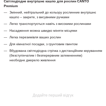
Світлодіодне внутрішнє кашпо для рослин CANTO
Premium
Змінний, нейтральний до кольору рослинние внутрішнє
кашпо – закрите, з висувними ручками
Легко транспортується навіть з високими рослинами
Насадження можна швидко міняти місцями
Легка перезимівля ваших рослин
Для кімнатної посадки, з грунтовим гвинтом
Вбудована світлодіодна стрічка з дистанційним керуванням
(безступінчатим і безперервним затемненням)
необхідне джерело живлення
Додайте перший відгук