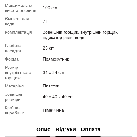
Максимальна
100 cm
висота рослини
Ємність для
7 l
води
Комплектація
Зовнішній горщик, внутрішній горщик,
індикатор рівня води
Глибина
25 cm
посадки
Форма
Прямокутник
Розмір
внутрішнього
34 x 34 cm
горщика
Матеріал
Пластик
Зовнішні
40 x 40 x 40 cm
розміри
Країна-
Німеччина
виробник
Опис
Відгуки
Оплата