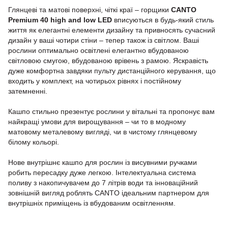
Глянцеві та матові поверхні, чіткі краї – горщики
CANTO
Premium 40 high and low LED
вписуються в будь-який стиль
життя як елегантні елементи дизайну та привносять сучасний
дизайн у ваші чотири стіни – тепер також із світлом. Ваші
рослини оптимально освітлені елегантно вбудованою
світловою смугою, вбудованою врівень з рамою. Яскравість
дуже комфортна завдяки пульту дистанційного керування, що
входить у комплект, на чотирьох рівнях і постійному
затемненні.
Кашпо стильно презентує рослини у вітальні та пропонує вам
найкращі умови для вирощування – чи то в модному
матовому металевому вигляді, чи в чистому глянцевому
білому кольорі.
Нове внутрішнє кашпо для рослин із висувними ручками
робить пересадку дуже легкою. Інтелектуальна система
поливу з накопичувачем до 7 літрів води та інноваційний
зовнішній вигляд роблять CANTO ідеальним партнером для
внутрішніх приміщень із вбудованим освітленням.