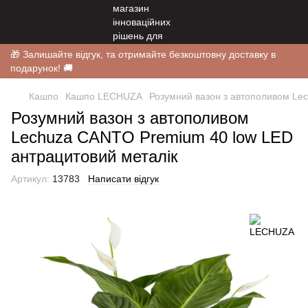
🎁 Залишайте відгук, та отримайте безкоштовну доставку в
подарунок! 🚚
Кашпо
Кашпо LECHUZA
Розумний вазон з автополивом Le
Розумний вазон з автополивом
Lechuza CANTO Premium 40 low LED
антрацитовий металік
Артикул:
13783
Написати відгук