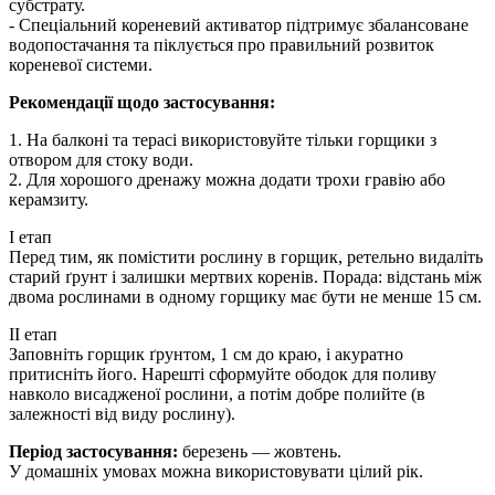
субстрату.
- Спеціальний кореневий активатор підтримує збалансоване
водопостачання та піклується про правильний розвиток
кореневої системи.
Рекомендації щодо застосування:
1. На балконі та терасі використовуйте тільки горщики з
отвором для стоку води.
2. Для хорошого дренажу можна додати трохи гравію або
керамзиту.
І етап
Перед тим, як помістити рослину в горщик, ретельно видаліть
старий ґрунт і залишки мертвих коренів. Порада: відстань між
двома рослинами в одному горщику має бути не менше 15 см.
ІІ етап
Заповніть горщик ґрунтом, 1 см до краю, і акуратно
притисніть його. Нарешті сформуйте ободок для поливу
навколо висадженої рослини, а потім добре полийте (в
залежності від виду рослину).
Період застосування:
березень — жовтень.
У домашніх умовах можна використовувати цілий рік.