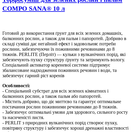
COMPO SANA® 10 л
Готовий до використання ґрунт для всіх зелених домашніх,
балконних рослин, а також для пальм і папоротей. Добриво в
складі суміші дає негайний ефект і задовольняє потреби
рослини, забезпечуючи їх поживними речовинами до 8
тижнів. PERLITE (Перліт) — кульки з вулканічних порід, які
забезпечують пухку структуру ґрунту та затримують вологу.
Спеціальний активатор кореневої системи підтримує
збалансоване надходження поживних речовин і води, та
забезпечує гарний ріст коренів
Особливості:
- Спеціальний субстрат для всіх зелених кімнатних і
балконних рослин, а також пальм або папоротей.
- Містить добриво, що діє миттєво та гарантує оптимальне
постачання рослин поживними речовинами до 8 тижнів.
- Забезпечує оптимальні умови для здорового, сильного росту
та насиченісті листя.
- PERLIT з природних вулканічних порід створює пухку,
повітряну структуру і забезпечує хороші дренажні властивості