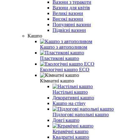
Вазони з теракоти
Вазони для квітів
Великі вазони
Високі вазони
Популярні вазони
Підвісні вазони
Кашпо
Кашпо з автополивом
Пластикові кашпо
Екологічні кашпо ECO
Кімнатні кашпо
Настільні кашпо
Декоративні кашпо
Кашпо на стіну
Підлогові напольні кашпо
Довгі кашпо
Керамічні кашпо
Квадратні кашпо