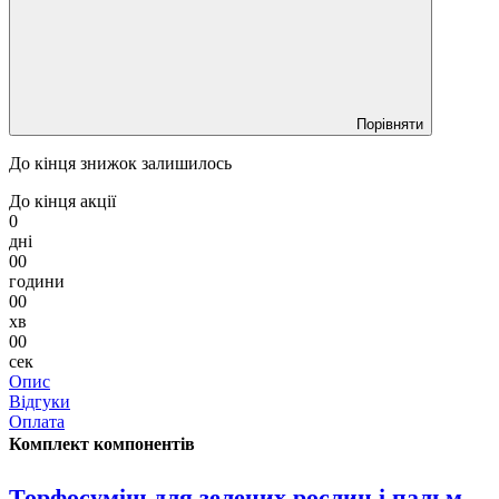
Порівняти
До кінця знижок залишилось
До кінця акції
0
дні
00
години
00
хв
00
сек
Опис
Відгуки
Оплата
Комплект компонентів
Торфосуміш для зелених рослин і пальм